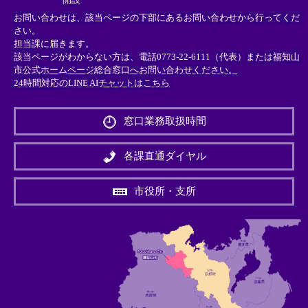
お問い合わせは、該当ページの下部にあるお問い合わせから行ってくだ
さい。
担当課に届きます。
該当ページがわからない方は、電話0773-22-6111（代表）または
福知山
市公式ホームページ総合窓口へお問い合わせください。
24時間対応のLINE AIチャットはこちら
＜
外
窓口業務取扱時間
部
リ
ン
各課直通ダイヤル
ク
＞
市役所・支所