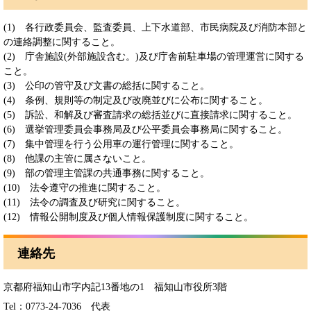
(1) 各行政委員会、監査委員、上下水道部、市民病院及び消防本部と
の連絡調整に関すること。
(2) 庁舎施設(外部施設含む。)及び庁舎前駐車場の管理運営に関する
こと。
(3) 公印の管守及び文書の総括に関すること。
(4) 条例、規則等の制定及び改廃並びに公布に関すること。
(5) 訴訟、和解及び審査請求の総括並びに直接請求に関すること。
(6) 選挙管理委員会事務局及び公平委員会事務局に関すること。
(7) 集中管理を行う公用車の運行管理に関すること。
(8) 他課の主管に属さないこと。
(9) 部の管理主管課の共通事務に関すること。
(10) 法令遵守の推進に関すること。
(11) 法令の調査及び研究に関すること。
(12) 情報公開制度及び個人情報保護制度に関すること。
連絡先
京都府福知山市字内記13番地の1 福知山市役所3階
Tel：0773-24-7036
代表