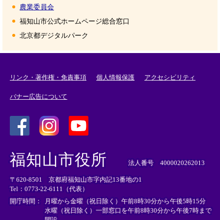
農業委員会
福知山市公式ホームページ総合窓口
北京都デジタルパーク
リンク・著作権・免責事項
個人情報保護
アクセシビリティ
バナー広告について
＜
＜
＜
外
外
外
福知山市役所
部
部
部
法人番号 4000020262013
リ
リ
リ
〒620-8501 京都府福知山市字内記13番地の1
ン
ン
ン
Tel：0773-22-6111（代表）
ク
ク
ク
＞
＞
＞
開庁時間：
月曜から金曜（祝日除く）午前8時30分から午後5時15分
水曜（祝日除く）一部窓口を午前8時30分から午後7時まで
開設