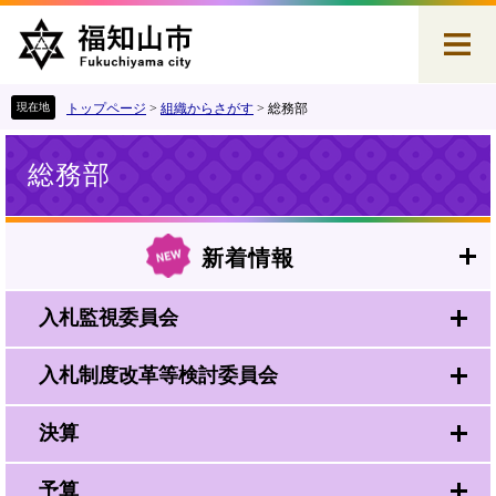
ペ
メ
ー
ニ
ジ
ュ
の
ー
先
を
トップページ
>
組織からさがす
>
総務部
頭
飛
本
で
ば
総務部
文
す
し
。
て
本
文
新着情報
へ
入札監視委員会
入札制度改革等検討委員会
決算
予算