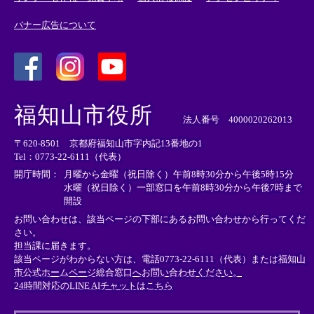
バナー広告について
＜
＜
＜
外
外
外
福知山市役所
部
部
部
法人番号 4000020262013
リ
リ
リ
〒620-8501 京都府福知山市字内記13番地の1
ン
ン
ン
Tel：0773-22-6111（代表）
ク
ク
ク
＞
＞
＞
開庁時間：
月曜から金曜（祝日除く）午前8時30分から午後5時15分
水曜（祝日除く）一部窓口を午前8時30分から午後7時まで
開設
お問い合わせは、該当ページの下部にあるお問い合わせから行ってくだ
さい。
担当課に届きます。
該当ページがわからない方は、電話0773-22-6111（代表）または
福知山
市公式ホームページ総合窓口へお問い合わせください。
24時間対応のLINE AIチャットはこちら
＜
外