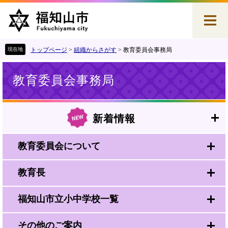
ペ
メ
ー
ニ
ジ
ュ
の
ー
先
を
トップページ
>
組織からさがす
>
教育委員会事務局
頭
飛
本
で
ば
教育委員会事務局
文
す
し
。
て
本
文
新着情報
へ
教育委員会について
教育長
福知山市立小中学校一覧
その他のご案内