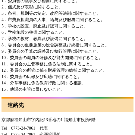
1．委員会の議事及び秘書に関すること。
2．儀式及び表彰に関すること。
3．条例、規則等の制定、改廃等法制に関すること。
4．市費負担職員の人事、給与及び服務に関すること。
5．学校の設置、廃止及び認可に関すること。
6．学校施設の整備に関すること。
7．学校の教材、教具及び設備に関すること。
8．委員会の重要施策の総合調整及び統括に関すること。
9．委員会の予算の調整及び執行管理に関すること。
10．委員会の職員の研修及び能力開発に関すること。
11．委員会の主管事務に係る法制に関すること。
12．委員会の所管に係る財産管理の総括に関すること。
13．委員会の広報及び広聴に関すること。
14．分掌事務に係る教育行政に関する相談。
15．他課の主管に属しないこと。
連絡先
京都府福知山市字内記13番地の1 福知山市役所6階
Tel：0773-24-7061
代表
Tel：0773-24-7061
企画管理係