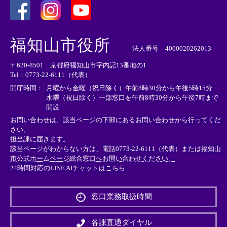
＜
＜
＜
外
外
外
福知山市役所
部
部
部
法人番号 4000020262013
リ
リ
リ
〒620-8501 京都府福知山市字内記13番地の1
ン
ン
ン
Tel：0773-22-6111（代表）
ク
ク
ク
＞
＞
＞
開庁時間：
月曜から金曜（祝日除く）午前8時30分から午後5時15分
水曜（祝日除く）一部窓口を午前8時30分から午後7時まで
開設
お問い合わせは、該当ページの下部にあるお問い合わせから行ってくだ
さい。
担当課に届きます。
該当ページがわからない方は、電話0773-22-6111（代表）または
福知山
市公式ホームページ総合窓口へお問い合わせください。
24時間対応のLINE AIチャットはこちら
＜
外
窓口業務取扱時間
部
リ
ン
各課直通ダイヤル
ク