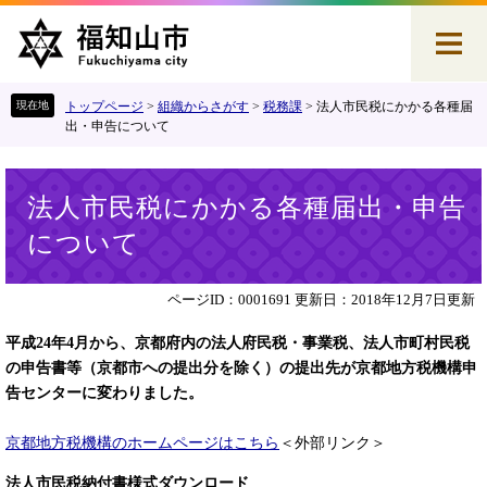
ペ
メ
ー
ニ
ジ
ュ
の
ー
先
を
トップページ
>
組織からさがす
>
税務課
>
法人市民税にかかる各種届
頭
飛
出・申告について
で
ば
す
し
本
。
て
法人市民税にかかる各種届出・申告
文
本
について
文
へ
ページID：0001691
更新日：2018年12月7日更新
平成24年4月から、京都府内の法人府民税・事業税、法人市町村民税
の申告書等
（京都市への提出分を除く）の提出先が京都地方税機構申
告センターに変わりました。
京都地方税機構のホームページはこちら
＜外部リンク＞
法人市民税納付書様式ダウンロード