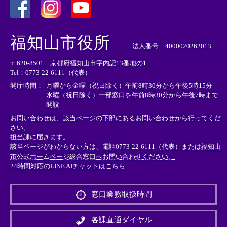
＜
＜
＜
外
外
外
福知山市役所
部
部
部
法人番号 4000020262013
リ
リ
リ
〒620-8501 京都府福知山市字内記13番地の1
ン
ン
ン
Tel：0773-22-6111（代表）
ク
ク
ク
＞
＞
＞
開庁時間：
月曜から金曜（祝日除く）午前8時30分から午後5時15分
水曜（祝日除く）一部窓口を午前8時30分から午後7時まで
開設
お問い合わせは、該当ページの下部にあるお問い合わせから行ってくだ
さい。
担当課に届きます。
該当ページがわからない方は、電話0773-22-6111（代表）または
福知山
市公式ホームページ総合窓口へお問い合わせください。
24時間対応のLINE AIチャットはこちら
＜
外
窓口業務取扱時間
部
リ
ン
各課直通ダイヤル
ク