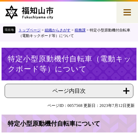
ペ
メ
ー
ニ
ジ
ュ
の
ー
先
を
トップページ
>
組織からさがす
>
税務課
>
特定小型原動機付自転車
頭
飛
（電動キックボード等）について
で
ば
す
し
本
。
て
特定小型原動機付自転車（電動キッ
文
本
クボード等）について
文
へ
ページ内目次
ページID：0057568
更新日：2023年7月12日更新
特定小型原動機付自転車について