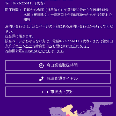
Tel：0773-22-6111（代表）
ク
ク
ク
＞
＞
＞
開庁時間：
月曜から金曜（祝日除く）午前8時30分から午後5時15分
水曜（祝日除く）一部窓口を午前8時30分から午後7時まで
開設
お問い合わせは、該当ページの下部にあるお問い合わせから行ってくだ
さい。
担当課に届きます。
該当ページがわからない方は、電話0773-22-6111（代表）または
福知山
市公式ホームページ総合窓口へお問い合わせください。
24時間対応のLINE AIチャットはこちら
＜
外
窓口業務取扱時間
部
リ
ン
各課直通ダイヤル
ク
＞
市役所・支所