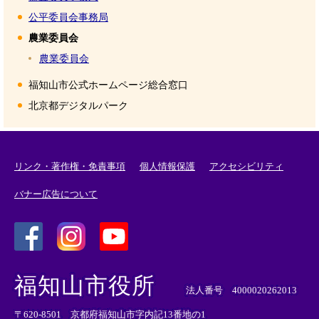
公平委員会事務局
農業委員会
農業委員会
福知山市公式ホームページ総合窓口
北京都デジタルパーク
リンク・著作権・免責事項
個人情報保護
アクセシビリティ
バナー広告について
＜
＜
＜
外
外
外
福知山市役所
部
部
部
法人番号 4000020262013
リ
リ
リ
〒620-8501 京都府福知山市字内記13番地の1
ン
ン
ン