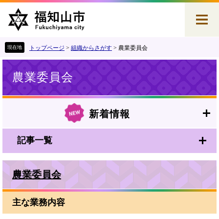
ペ
メ
ー
ニ
ジ
ュ
の
ー
先
を
トップページ
>
組織からさがす
>
農業委員会
頭
飛
本
で
ば
農業委員会
文
す
し
。
て
本
文
新着情報
へ
記事一覧
農業委員会
主な業務内容