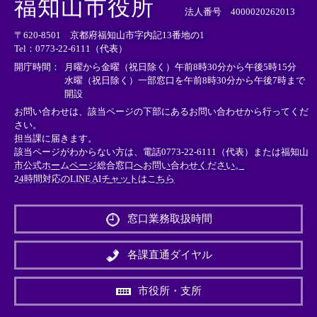
福知山市役所
部
部
部
法人番号 4000020262013
リ
リ
リ
〒620-8501 京都府福知山市字内記13番地の1
ン
ン
ン
Tel：0773-22-6111（代表）
ク
ク
ク
＞
＞
＞
開庁時間：
月曜から金曜（祝日除く）午前8時30分から午後5時15分
水曜（祝日除く）一部窓口を午前8時30分から午後7時まで
開設
お問い合わせは、該当ページの下部にあるお問い合わせから行ってくだ
さい。
担当課に届きます。
該当ページがわからない方は、電話0773-22-6111（代表）または
福知山
市公式ホームページ総合窓口へお問い合わせください。
24時間対応のLINE AIチャットはこちら
＜
外
窓口業務取扱時間
部
リ
ン
各課直通ダイヤル
ク
＞
市役所・支所