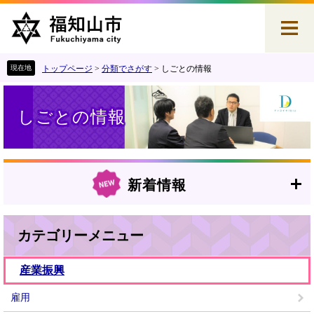
ペ
メ
ー
ニ
ジ
ュ
の
ー
先
を
トップページ
>
分類でさがす
>
しごとの情報
頭
飛
本
で
ば
文
す
し
しごとの情報
。
て
本
文
へ
新着情報
カテゴリーメニュー
産業振興
雇用