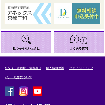
見つからないときは
よくある質問
リンク・著作権・免責事項
個人情報保護
アクセシビリティ
バナー広告について
＜
＜
＜
外
外
外