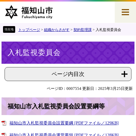
ペ
メ
ー
ニ
ジ
ュ
の
ー
先
を
トップページ
>
組織からさがす
>
契約監理課
>
入札監視委員会
頭
飛
で
ば
本
す
し
入札監視委員会
文
。
て
本
文
へ
ページ内目次
ページID：0007554
更新日：2025年3月25日更新
福知山市入札監視委員会設置要綱等
福知山市入札監視委員会設置要綱 [PDFファイル／129KB]
福知山市入札監視委員会運営要領 [PDFファイル／128KB]