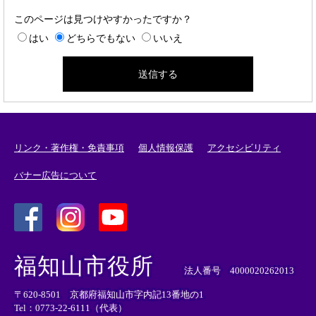
このページは見つけやすかったですか？
はい
どちらでもない
いいえ
リンク・著作権・免責事項
個人情報保護
アクセシビリティ
バナー広告について
＜
＜
＜
外
外
外
福知山市役所
部
部
部
法人番号 4000020262013
リ
リ
リ
〒620-8501 京都府福知山市字内記13番地の1
ン
ン
ン
Tel：0773-22-6111（代表）
ク
ク
ク