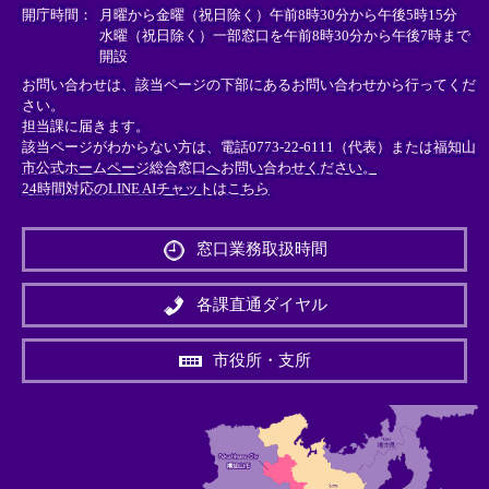
＞
＞
＞
開庁時間：
月曜から金曜（祝日除く）午前8時30分から午後5時15分
水曜（祝日除く）一部窓口を午前8時30分から午後7時まで
開設
お問い合わせは、該当ページの下部にあるお問い合わせから行ってくだ
さい。
担当課に届きます。
該当ページがわからない方は、電話0773-22-6111（代表）または
福知山
市公式ホームページ総合窓口へお問い合わせください。
24時間対応のLINE AIチャットはこちら
＜
外
窓口業務取扱時間
部
リ
ン
各課直通ダイヤル
ク
＞
市役所・支所