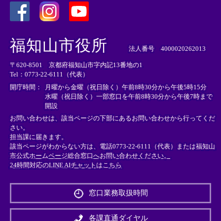
＜
＜
＜
外
外
外
福知山市役所
部
部
部
法人番号 4000020262013
リ
リ
リ
〒620-8501 京都府福知山市字内記13番地の1
ン
ン
ン
Tel：0773-22-6111（代表）
ク
ク
ク
＞
＞
＞
開庁時間：
月曜から金曜（祝日除く）午前8時30分から午後5時15分
水曜（祝日除く）一部窓口を午前8時30分から午後7時まで
開設
お問い合わせは、該当ページの下部にあるお問い合わせから行ってくだ
さい。
担当課に届きます。
該当ページがわからない方は、電話0773-22-6111（代表）または
福知山
市公式ホームページ総合窓口へお問い合わせください。
24時間対応のLINE AIチャットはこちら
＜
外
窓口業務取扱時間
部
リ
ン
各課直通ダイヤル