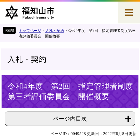
ペ
メ
ー
ニ
ジ
ュ
の
ー
先
を
トップページ
>
入札・契約
>
令和4年度 第2回 指定管理者制度第三
頭
飛
者評価委員会 開催概要
で
ば
す
し
。
て
入札・契約
本
文
へ
本
令和4年度 第2回 指定管理者制度
文
第三者評価委員会 開催概要
ページ内目次
ページID：0049528
更新日：2022年8月8日更新