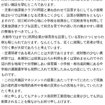
が近い施設を望むところであります。
・児童の放課後クラブの問題と兼ね合わせて設置するにしても小規模
校ばかりでは対象となる児童もごく少なく、設置が困難性をともない
ますので、旧三町の中心地に小学校を統廃合して旧校舎等を利用して
児童放課後クラブを設置して幼児を育て中の若い方の働きやすい環境
の整備をすべきでしょう。
大都市ではすでに民間企業が保育所を設置している至れりつくせりの
例も報じられております。なんとしても、近くに就職して若者が増え
て行く事が大切であろうと考えています。
・交通弱者である老人のことは大切でありますが、絶対数の少ない農
村部では、各層別には採算はおろか利用を多くは望めませんのでその
辺の所を地域で十分理解しあい保育園・小学校・相当遠距離にある中
学校の通園通学等も視野に入れて充実したみんなの足にしていきたい
ものです。
・この公共施設マネジメントの提案にあたってすべてにわたって現施
設の老朽度や地理的条件や各種の災害からの見地も十分していただき
たく考えます。
・何と申しましてもアネックス長田野工業団地に企業が少しでも沢山
創業されることを蔭ながらお祈り申し上げます。