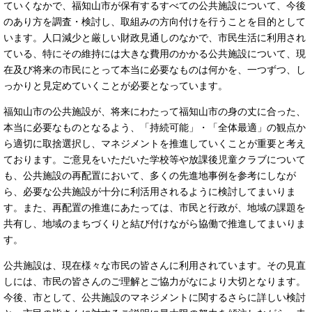
ていくなかで、福知山市が保有するすべての公共施設について、今後
のあり方を調査・検討し、取組みの方向付けを行うことを目的として
います。人口減少と厳しい財政見通しのなかで、市民生活に利用され
ている、特にその維持には大きな費用のかかる公共施設について、現
在及び将来の市民にとって本当に必要なものは何かを、一つずつ、し
っかりと見定めていくことが必要となっています。
福知山市の公共施設が、将来にわたって福知山市の身の丈に合った、
本当に必要なものとなるよう、「持続可能」・「全体最適」の観点か
ら適切に取捨選択し、マネジメントを推進していくことが重要と考え
ております。ご意見をいただいた学校等や放課後児童クラブについて
も、公共施設の再配置において、多くの先進地事例を参考にしなが
ら、必要な公共施設が十分に利活用されるように検討してまいりま
す。また、再配置の推進にあたっては、市民と行政が、地域の課題を
共有し、地域のまちづくりと結び付けながら協働で推進してまいりま
す。
公共施設は、現在様々な市民の皆さんに利用されています。その見直
しには、市民の皆さんのご理解とご協力がなにより大切となります。
今後、市として、公共施設のマネジメントに関するさらに詳しい検討