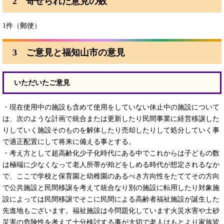
2 寄せられた意見の数
1件（郵便）
3 ご意見と福知山市の意見
いただいたご意見
・現在使用中の施設も含めて使用をしていない休止中の施設について
は、次のような計画で統合または更新したり民間事業に経営移譲した
りしていく施設そのものを解体したり売却したりして処分していく事
で適正配置にして将来に備える事とする。
・考え方として超高齢化少子化時代にある中でこれからは子どもの数
は極端に少なくなって老人所帯が殆どをしめる時代が想定されるなか
で、ここで学校と保育園と幼稚園のあるべき方向性をたててその方向
で公共施設と民間移譲を考えて統合なり別の施設に転用したり対象施
設によっては民間移譲でそこに民間による高齢者福祉施設が誕生した
先進地もございます。福祉施設は今問題化しています火災水害や土砂
災害の危険性を考えて十分検討する事が大切で老人はもとより家族皆