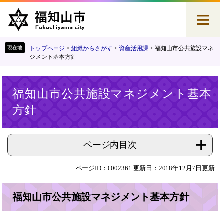
ペ
メ
ー
ニ
ジ
ュ
の
ー
先
を
トップページ
>
組織からさがす
>
資産活用課
>
福知山市公共施設マネ
頭
飛
ジメント基本方針
で
ば
す
し
本
。
て
福知山市公共施設マネジメント基本
文
本
方針
文
へ
ページ内目次
ページID：0002361
更新日：2018年12月7日更新
福知山市公共施設マネジメント基本方針