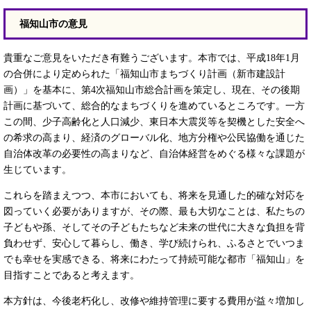
福知山市の意見
貴重なご意見をいただき有難うございます。本市では、平成18年1月
の合併により定められた「福知山市まちづくり計画（新市建設計
画）」を基本に、第4次福知山市総合計画を策定し、現在、その後期
計画に基づいて、総合的なまちづくりを進めているところです。一方
この間、少子高齢化と人口減少、東日本大震災等を契機とした安全へ
の希求の高まり、経済のグローバル化、地方分権や公民協働を通じた
自治体改革の必要性の高まりなど、自治体経営をめぐる様々な課題が
生じています。
これらを踏まえつつ、本市においても、将来を見通した的確な対応を
図っていく必要がありますが、その際、最も大切なことは、私たちの
子どもや孫、そしてその子どもたちなど未来の世代に大きな負担を背
負わせず、安心して暮らし、働き、学び続けられ、ふるさとでいつま
でも幸せを実感できる、将来にわたって持続可能な都市「福知山」を
目指すことであると考えます。
本方針は、今後老朽化し、改修や維持管理に要する費用が益々増加し