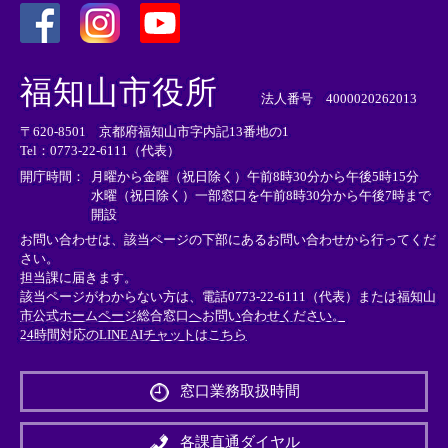
＜
＜
＜
外
外
外
福知山市役所
部
部
部
法人番号 4000020262013
リ
リ
リ
〒620-8501 京都府福知山市字内記13番地の1
ン
ン
ン
Tel：0773-22-6111（代表）
ク
ク
ク
＞
＞
＞
開庁時間：
月曜から金曜（祝日除く）午前8時30分から午後5時15分
水曜（祝日除く）一部窓口を午前8時30分から午後7時まで
開設
お問い合わせは、該当ページの下部にあるお問い合わせから行ってくだ
さい。
担当課に届きます。
該当ページがわからない方は、電話0773-22-6111（代表）または
福知山
市公式ホームページ総合窓口へお問い合わせください。
24時間対応のLINE AIチャットはこちら
＜
外
窓口業務取扱時間
部
リ
ン
各課直通ダイヤル