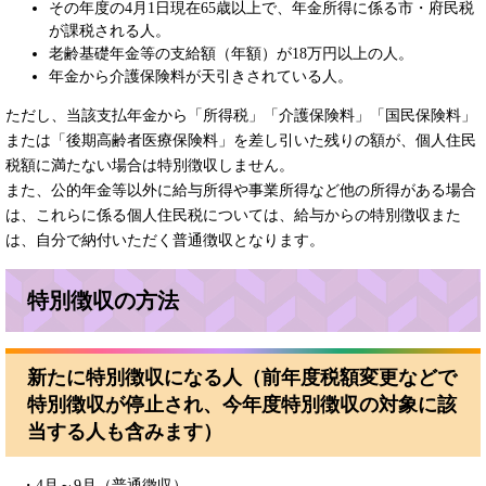
その年度の4月1日現在65歳以上で、年金所得に係る市・府民税
が課税される人。
老齢基礎年金等の支給額（年額）が18万円以上の人。
年金から介護保険料が天引きされている人。
ただし、当該支払年金から「所得税」「介護保険料」「国民保険料」
または「後期高齢者医療保険料」を差し引いた残りの額が、個人住民
税額に満たない場合は特別徴収しません。
また、公的年金等以外に給与所得や事業所得など他の所得がある場合
は、これらに係る個人住民税については、給与からの特別徴収また
は、自分で納付いただく普通徴収となります。
特別徴収の方法
新たに特別徴収になる人（前年度税額変更などで
特別徴収が停止され、今年度特別徴収の対象に該
当する人も含みます）
・4月～9月（普通徴収）