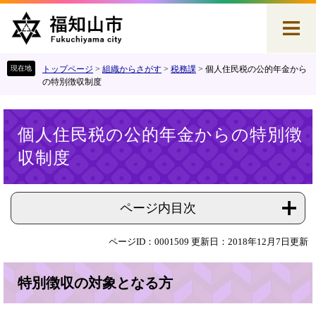
ペ
メ
ー
ニ
ジ
ュ
の
ー
先
を
トップページ
>
組織からさがす
>
税務課
>
個人住民税の公的年金から
頭
飛
の特別徴収制度
で
ば
す
し
本
。
て
個人住民税の公的年金からの特別徴
文
本
収制度
文
へ
ページ内目次
ページID：0001509
更新日：2018年12月7日更新
特別徴収の対象となる方