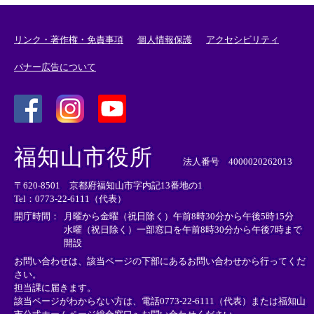
リンク・著作権・免責事項
個人情報保護
アクセシビリティ
バナー広告について
＜
＜
＜
外
外
外
福知山市役所
部
部
部
法人番号 4000020262013
リ
リ
リ
〒620-8501 京都府福知山市字内記13番地の1
ン
ン
ン
Tel：0773-22-6111（代表）
ク
ク
ク
＞
＞
＞
開庁時間：
月曜から金曜（祝日除く）午前8時30分から午後5時15分
水曜（祝日除く）一部窓口を午前8時30分から午後7時まで
開設
お問い合わせは、該当ページの下部にあるお問い合わせから行ってくだ
さい。
担当課に届きます。
該当ページがわからない方は、電話0773-22-6111（代表）または
福知山