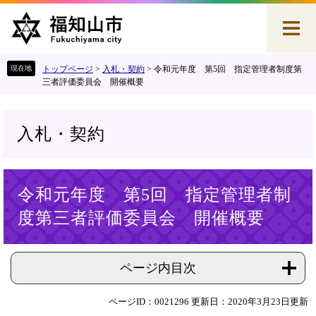
ペ
メ
ー
ニ
ジ
ュ
の
ー
先
を
トップページ
>
入札・契約
>
令和元年度 第5回 指定管理者制度第
頭
飛
三者評価委員会 開催概要
で
ば
す
し
。
て
入札・契約
本
文
へ
本
令和元年度 第5回 指定管理者制
文
度第三者評価委員会 開催概要
ページ内目次
ページID：0021296
更新日：2020年3月23日更新