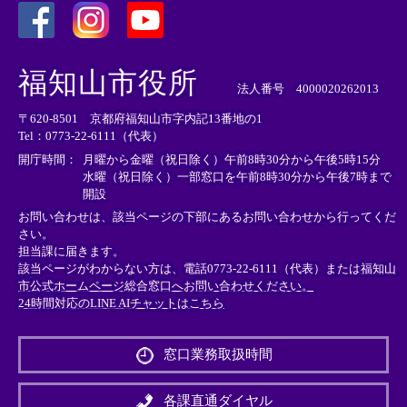
＜
＜
＜
外
外
外
福知山市役所
部
部
部
法人番号 4000020262013
リ
リ
リ
〒620-8501 京都府福知山市字内記13番地の1
ン
ン
ン
Tel：0773-22-6111（代表）
ク
ク
ク
＞
＞
＞
開庁時間：
月曜から金曜（祝日除く）午前8時30分から午後5時15分
水曜（祝日除く）一部窓口を午前8時30分から午後7時まで
開設
お問い合わせは、該当ページの下部にあるお問い合わせから行ってくだ
さい。
担当課に届きます。
該当ページがわからない方は、電話0773-22-6111（代表）または
福知山
市公式ホームページ総合窓口へお問い合わせください。
24時間対応のLINE AIチャットはこちら
＜
外
窓口業務取扱時間
部
リ
ン
各課直通ダイヤル
ク