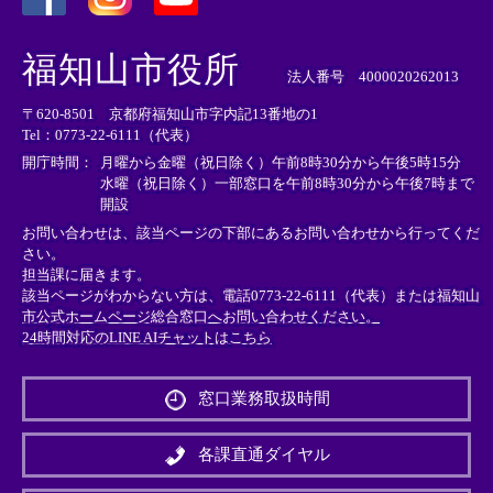
＜
＜
＜
外
外
外
福知山市役所
部
部
部
法人番号 4000020262013
リ
リ
リ
〒620-8501 京都府福知山市字内記13番地の1
ン
ン
ン
Tel：0773-22-6111（代表）
ク
ク
ク
＞
＞
＞
開庁時間：
月曜から金曜（祝日除く）午前8時30分から午後5時15分
水曜（祝日除く）一部窓口を午前8時30分から午後7時まで
開設
お問い合わせは、該当ページの下部にあるお問い合わせから行ってくだ
さい。
担当課に届きます。
該当ページがわからない方は、電話0773-22-6111（代表）または
福知山
市公式ホームページ総合窓口へお問い合わせください。
24時間対応のLINE AIチャットはこちら
＜
外
窓口業務取扱時間
部
リ
ン
各課直通ダイヤル
ク
＞