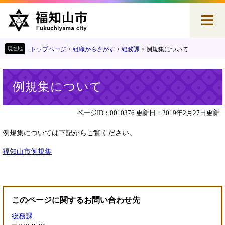
ペ
メ
ー
ニ
ジ
ュ
の
ー
先
を
トップページ
>
組織からさがす
>
総務課
>
例規集について
頭
飛
で
ば
本
す
し
例規集について
文
。
て
本
文
ページID：0010376
更新日：2019年2月27日更新
へ
例規集については下記からご覧ください。
福知山市例規集
このページに関するお問い合わせ先
総務課