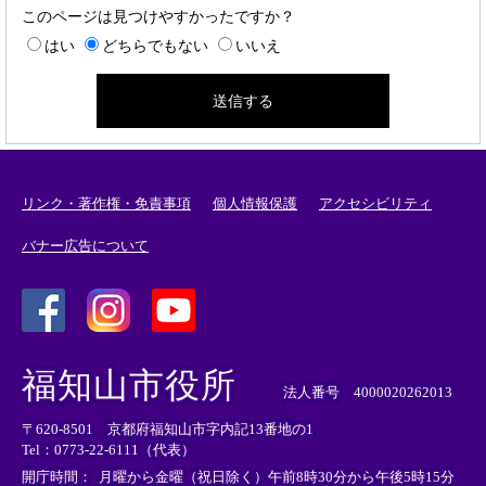
このページは見つけやすかったですか？
はい
どちらでもない
いいえ
リンク・著作権・免責事項
個人情報保護
アクセシビリティ
バナー広告について
＜
＜
＜
外
外
外
福知山市役所
部
部
部
法人番号 4000020262013
リ
リ
リ
〒620-8501 京都府福知山市字内記13番地の1
ン
ン
ン
Tel：0773-22-6111（代表）
ク
ク
ク
＞
＞
＞
開庁時間：
月曜から金曜（祝日除く）午前8時30分から午後5時15分