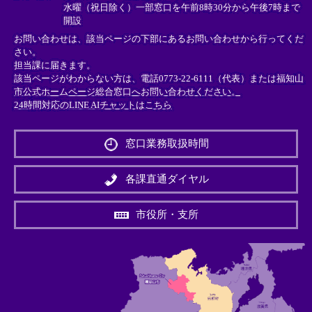
水曜（祝日除く）一部窓口を午前8時30分から午後7時まで
開設
お問い合わせは、該当ページの下部にあるお問い合わせから行ってくだ
さい。
担当課に届きます。
該当ページがわからない方は、電話0773-22-6111（代表）または
福知山
市公式ホームページ総合窓口へお問い合わせください。
24時間対応のLINE AIチャットはこちら
＜
外
窓口業務取扱時間
部
リ
ン
各課直通ダイヤル
ク
＞
市役所・支所