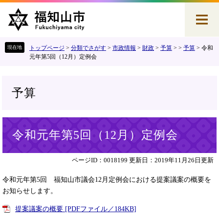
ペ
メ
ー
ニ
ジ
ュ
の
ー
先
を
トップページ
>
分類でさがす
>
市政情報
>
財政
>
予算
>
>
予算
>
令和
頭
飛
元年第5回（12月）定例会
で
ば
す
し
。
て
予算
本
文
へ
本
令和元年第5回（12月）定例会
文
ページID：0018199
更新日：2019年11月26日更新
令和元年第5回 福知山市議会12月定例会における提案議案の概要を
お知らせします。
提案議案の概要 [PDFファイル／184KB]