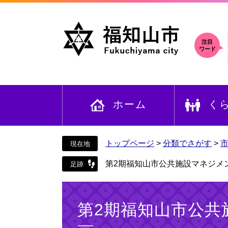
ペ
メ
ー
ニ
ジ
ュ
の
ー
注目
ワード
先
を
頭
飛
で
ば
す
し
ホーム
く
。
て
本
文
へ
トップページ
>
分類でさがす
>
第2期福知山市公共施設マネジメ
本
文
第2期福知山市公共