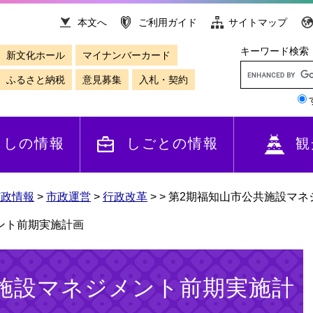
本文へ
ご利用ガイド
サイトマップ
キーワード検索
新文化ホール
マイナンバーカード
ふるさと納税
意見募集
入札・契約
らしの情報
しごとの情報
観
市政情報
>
市政運営
>
行政改革
>
>
第2期福知山市公共施設マネ
ント前期実施計画
施設マネジメント前期実施計