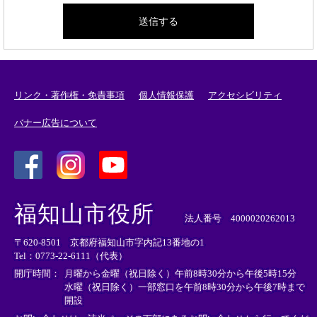
リンク・著作権・免責事項
個人情報保護
アクセシビリティ
バナー広告について
＜
＜
＜
外
外
外
福知山市役所
部
部
部
法人番号 4000020262013
リ
リ
リ
〒620-8501 京都府福知山市字内記13番地の1
ン
ン
ン
Tel：0773-22-6111（代表）
ク
ク
ク
＞
＞
＞
開庁時間：
月曜から金曜（祝日除く）午前8時30分から午後5時15分
水曜（祝日除く）一部窓口を午前8時30分から午後7時まで
開設