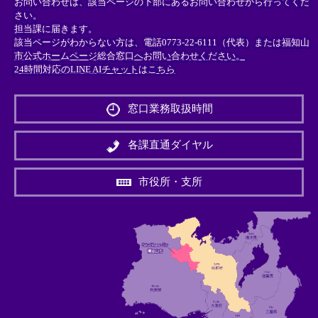
お問い合わせは、該当ページの下部にあるお問い合わせから行ってくだ
さい。
担当課に届きます。
該当ページがわからない方は、電話0773-22-6111（代表）または
福知山
市公式ホームページ総合窓口へお問い合わせください。
24時間対応のLINE AIチャットはこちら
＜
外
窓口業務取扱時間
部
リ
ン
各課直通ダイヤル
ク
＞
市役所・支所