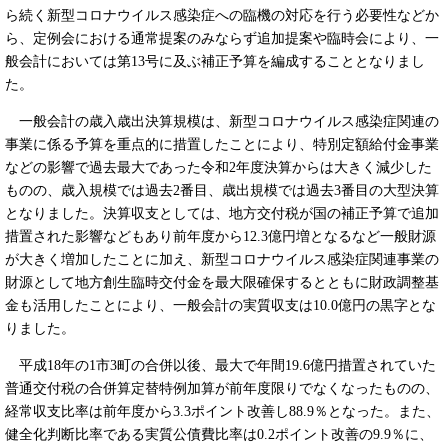
ら続く新型コロナウイルス感染症への臨機の対応を行う必要性などか
ら、定例会における通常提案のみならず追加提案や臨時会により、一
般会計においては第13号に及ぶ補正予算を編成することとなりまし
た。
一般会計の歳入歳出決算規模は、新型コロナウイルス感染症関連の
事業に係る予算を重点的に措置したことにより、特別定額給付金事業
などの影響で過去最大であった令和2年度決算からは大きく減少した
ものの、歳入規模では過去2番目、歳出規模では過去3番目の大型決算
となりました。決算収支としては、地方交付税が国の補正予算で追加
措置された影響などもあり前年度から12.3億円増となるなど一般財源
が大きく増加したことに加え、新型コロナウイルス感染症関連事業の
財源として地方創生臨時交付金を最大限確保するとともに財政調整基
金も活用したことにより、一般会計の実質収支は10.0億円の黒字とな
りました。
平成18年の1市3町の合併以後、最大で年間19.6億円措置されていた
普通交付税の合併算定替特例加算が前年度限りでなくなったものの、
経常収支比率は前年度から3.3ポイント改善し88.9％となった。また、
健全化判断比率である実質公債費比率は0.2ポイント改善の9.9％に、