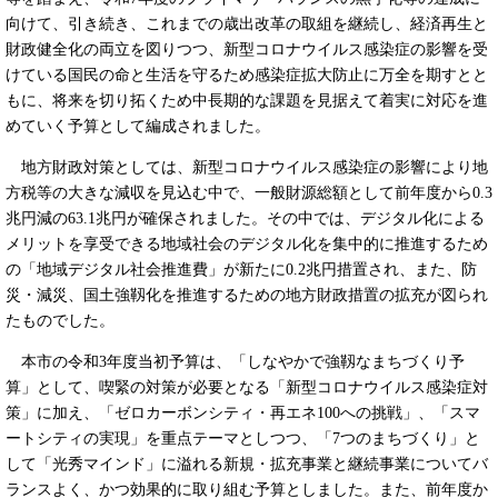
向けて、引き続き、これまでの歳出改革の取組を継続し、経済再生と
財政健全化の両立を図りつつ、新型コロナウイルス感染症の影響を受
けている国民の命と生活を守るため感染症拡大防止に万全を期すとと
もに、将来を切り拓くため中長期的な課題を見据えて着実に対応を進
めていく予算として編成されました。
地方財政対策としては、新型コロナウイルス感染症の影響により地
方税等の大きな減収を見込む中で、一般財源総額として前年度から0.3
兆円減の63.1兆円が確保されました。その中では、デジタル化による
メリットを享受できる地域社会のデジタル化を集中的に推進するため
の「地域デジタル社会推進費」が新たに0.2兆円措置され、また、防
災・減災、国土強靱化を推進するための地方財政措置の拡充が図られ
たものでした。
本市の令和3年度当初予算は、「しなやかで強靱なまちづくり予
算」として、喫緊の対策が必要となる「新型コロナウイルス感染症対
策」に加え、「ゼロカーボンシティ・再エネ100への挑戦」、「スマ
ートシティの実現」を重点テーマとしつつ、「7つのまちづくり」と
して「光秀マインド」に溢れる新規・拡充事業と継続事業についてバ
ランスよく、かつ効果的に取り組む予算としました。また、前年度か