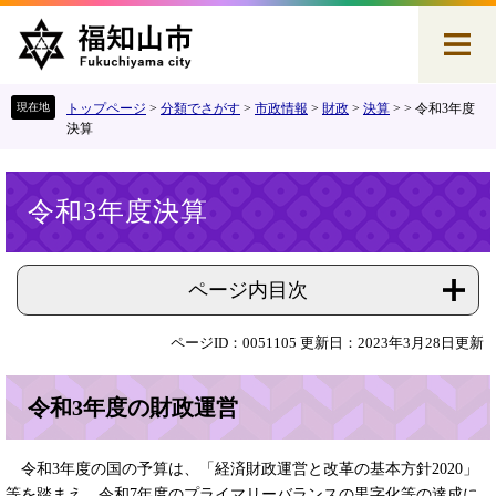
ペ
メ
ー
ニ
ジ
ュ
の
ー
先
を
トップページ
>
分類でさがす
>
市政情報
>
財政
>
決算
>
>
令和3年度
頭
飛
決算
で
ば
す
し
本
。
て
令和3年度決算
文
本
文
へ
ページ内目次
ページID：0051105
更新日：2023年3月28日更新
令和3年度の財政運営
令和3年度の国の予算は、「経済財政運営と改革の基本方針2020」
等を踏まえ、令和7年度のプライマリーバランスの黒字化等の達成に