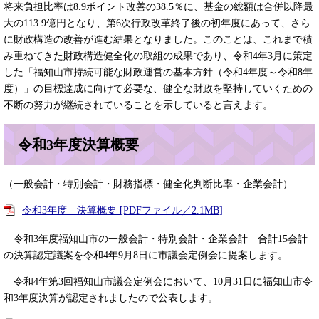
将来負担比率は8.9ポイント改善の38.5％に、基金の総額は合併以降最
大の113.9億円となり、第6次行政改革終了後の初年度にあって、さら
に財政構造の改善が進む結果となりました。このことは、これまで積
み重ねてきた財政構造健全化の取組の成果であり、令和4年3月に策定
した「福知山市持続可能な財政運営の基本方針（令和4年度～令和8年
度）」の目標達成に向けて必要な、健全な財政を堅持していくための
不断の努力が継続されていることを示していると言えます。
令和3年度決算概要
（一般会計・特別会計・財務指標・健全化判断比率・企業会計）
令和3年度 決算概要 [PDFファイル／2.1MB]
令和3年度福知山市の一般会計・特別会計・企業会計 合計15会計
の決算認定議案を令和4年9月8日に市議会定例会に提案します。
令和4年第3回福知山市議会定例会において、10月31日に福知山市令
和3年度決算が認定されましたので公表します。