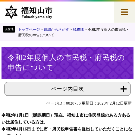
ペ
メ
ー
ニ
ジ
ュ
の
ー
先
を
トップページ
>
組織からさがす
>
税務課
>
令和2年度個人の市民税・
頭
飛
府民税の申告について
で
ば
す
し
本
。
て
令和2年度個人の市民税・府民税の
文
本
申告について
文
へ
ページ内目次
ページID：0020756
更新日：2020年2月12日更新
令和2年1月1日（賦課期日）現在、福知山市に住民登録のある方ある
いは居住している方は、
令和2年4月16日までに市・府民税申告書を提出していただくことにな