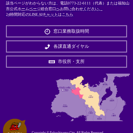
該当ページがわからない方は、電話0773-22-6111（代表）または
福知山
市公式ホームページ総合窓口へお問い合わせください。
24時間対応のLINE AIチャットはこちら
＜
外
窓口業務取扱時間
部
リ
ン
各課直通ダイヤル
ク
＞
市役所・支所
Copyright © Fukuchiyama City. All Rights Reserved.