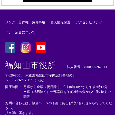
リンク・著作権・免責事項
個人情報保護
アクセシビリティ
バナー広告について
＜
＜
＜
外
外
外
福知山市役所
部
部
部
法人番号 4000020262013
リ
リ
リ
〒620-8501 京都府福知山市字内記13番地の1
ン
ン
ン
Tel：0773-22-6111（代表）
ク
ク
ク
＞
＞
＞
開庁時間：
月曜から金曜（祝日除く）午前8時30分から午後5時15分
水曜（祝日除く）一部窓口を午前8時30分から午後7時まで
開設
お問い合わせは、該当ページの下部にあるお問い合わせから行ってくだ
さい。
担当課に届きます。