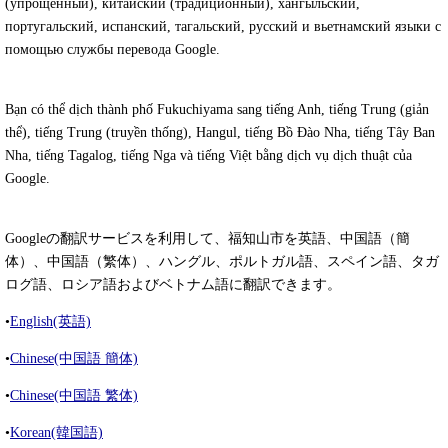
(упрощенный), китайский (традиционный), хангыльский,
португальский, испанский, тагальский, русский и вьетнамский языки с
помощью службы перевода Google.
Bạn có thể dịch thành phố Fukuchiyama sang tiếng Anh, tiếng Trung (giản
thể), tiếng Trung (truyền thống), Hangul, tiếng Bồ Đào Nha, tiếng Tây Ban
Nha, tiếng Tagalog, tiếng Nga và tiếng Việt bằng dịch vụ dịch thuật của
Google.
Googleの翻訳サービスを利用して、福知山市を英語、中国語（簡
体）、中国語（繁体）、ハングル、ポルトガル語、スペイン語、タガ
ログ語、ロシア語およびベトナム語に翻訳できます。
•
English(英語)
•
Chinese(中国語 簡体)
•
Chinese(中国語 繁体)
•
Korean(韓国語)