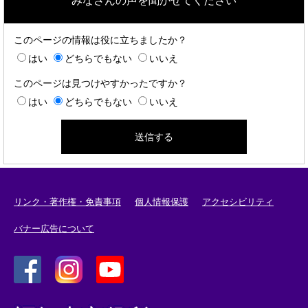
みなさんの声を聞かせてください
このページの情報は役に立ちましたか？
はい
どちらでもない
いいえ
このページは見つけやすかったですか？
はい
どちらでもない
いいえ
リンク・著作権・免責事項
個人情報保護
アクセシビリティ
バナー広告について
＜
＜
＜
外
外
外