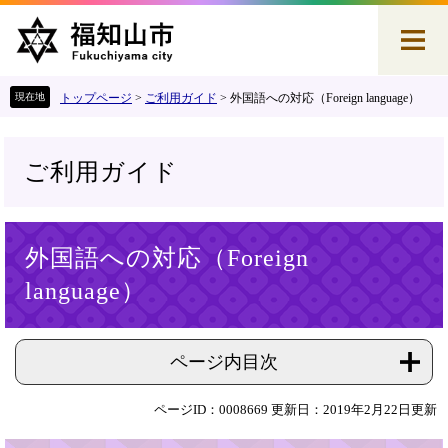
ペ
メ
ー
ニ
ジ
ュ
の
ー
先
を
トップページ
>
ご利用ガイド
>
外国語への対応（Foreign language）
頭
飛
で
ば
す
し
ご利用ガイド
。
て
本
文
本
へ
外国語への対応（Foreign
文
language）
ページ内目次
ページID：0008669
更新日：2019年2月22日更新