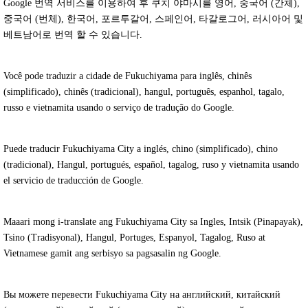
Google 번역 서비스를 이용하여 후 쿠치 야마시를 영어, 중국어 (간체),
중국어 (번체), 한국어, 포르투갈어, 스페인어, 타갈로그어, 러시아어 및
베트남어로 번역 할 수 있습니다.
Você pode traduzir a cidade de Fukuchiyama para inglês, chinês
(simplificado), chinês (tradicional), hangul, português, espanhol, tagalo,
russo e vietnamita usando o serviço de tradução do Google.
Puede traducir Fukuchiyama City a inglés, chino (simplificado), chino
(tradicional), Hangul, portugués, español, tagalog, ruso y vietnamita usando
el servicio de traducción de Google.
Maaari mong i-translate ang Fukuchiyama City sa Ingles, Intsik (Pinapayak),
Tsino (Tradisyonal), Hangul, Portuges, Espanyol, Tagalog, Ruso at
Vietnamese gamit ang serbisyo sa pagsasalin ng Google.
Вы можете перевести Fukuchiyama City на английский, китайский