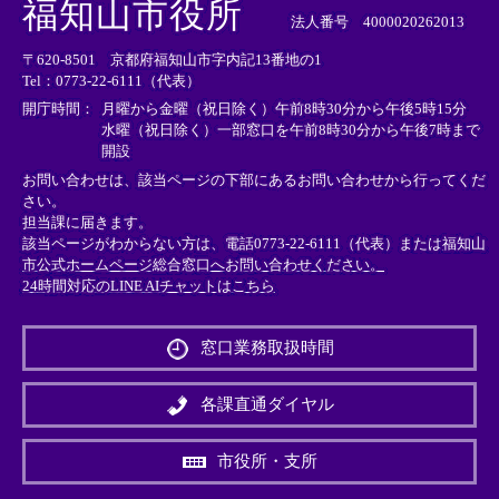
福知山市役所
部
部
部
法人番号 4000020262013
リ
リ
リ
〒620-8501 京都府福知山市字内記13番地の1
ン
ン
ン
Tel：0773-22-6111（代表）
ク
ク
ク
＞
＞
＞
開庁時間：
月曜から金曜（祝日除く）午前8時30分から午後5時15分
水曜（祝日除く）一部窓口を午前8時30分から午後7時まで
開設
お問い合わせは、該当ページの下部にあるお問い合わせから行ってくだ
さい。
担当課に届きます。
該当ページがわからない方は、電話0773-22-6111（代表）または
福知山
市公式ホームページ総合窓口へお問い合わせください。
24時間対応のLINE AIチャットはこちら
＜
外
窓口業務取扱時間
部
リ
ン
各課直通ダイヤル
ク
＞
市役所・支所