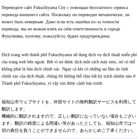
Переведите сайт Fukuchiyama City с помощью бесплатного сервиса
перевода внешнего сайта. Поскольку он переведен механически, он
может быть неверным. Даже если есть ошибки из-за точности
перевода, мы не можем взять на себя ответственность в городе
Фукучияма, поэтому, пожалуйста, будьте предупреждены.
Dịch trang web thành phố Fukuchiyama sử dụng dịch vụ dịch thuật miễn phí
của trang web bên ngoài. Bởi vì nó được dịch một cách máy móc, nó có thể
không phải là bản dịch chính xác. Ngay cả khi có những sai lầm do tính
chính xác của dịch thuật, chúng tôi không thể chịu bất kỳ trách nhiệm nào ở
Thành phố Fukuchiyama, vì vậy xin được cảnh báo trước.
福知山市ウェブサイトを、外部サイトの無料翻訳サービスを利用して
翻訳します。
機械的に翻訳されますので、正しい翻訳になっていない場合もござい
ます。翻訳の精度による間違い等があったとしても、福知山市では一
切の責任を負うことができませんので、あらかじめご了承ください。