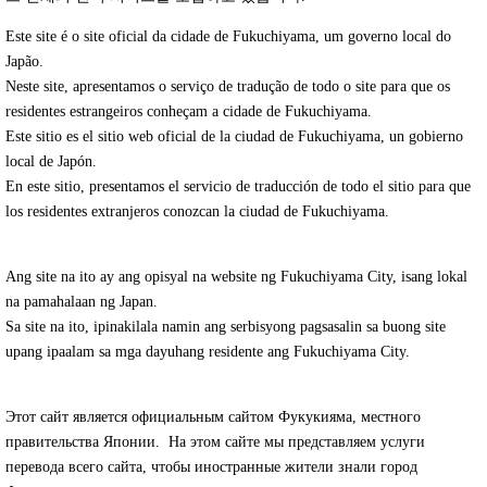
Este site é o site oficial da cidade de Fukuchiyama, um governo local do
Japão.
Neste site, apresentamos o serviço de tradução de todo o site para que os
residentes estrangeiros conheçam a cidade de Fukuchiyama.
Este sitio es el sitio web oficial de la ciudad de Fukuchiyama, un gobierno
local de Japón.
En este sitio, presentamos el servicio de traducción de todo el sitio para que
los residentes extranjeros conozcan la ciudad de Fukuchiyama.
Ang site na ito ay ang opisyal na website ng Fukuchiyama City, isang lokal
na pamahalaan ng Japan.
Sa site na ito, ipinakilala namin ang serbisyong pagsasalin sa buong site
upang ipaalam sa mga dayuhang residente ang Fukuchiyama City.
Этот сайт является официальным сайтом Фукукияма, местного
правительства Японии. На этом сайте мы представляем услуги
перевода всего сайта, чтобы иностранные жители знали город