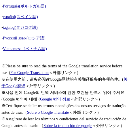
•
Português(ポルトガル語)
•
español(スペイン語)
•
tagalog(タガログ語)
•
Русский язык(ロシア語)
•
Vietnamese（ベトナム語)
※Please be sure to read the terms of the Google translation service before
use. (
For Google Translation
＜外部リンク＞
)
※在使用之前，请务必阅读Google网站的有关翻译服务的各项条件。(
关
于Google翻译
＜外部リンク＞
)
※사용 전에 Google의 번역 서비스에 관한 조건을 반드시 읽어 주세요.
(Google 번역에 대해)(
Google 번역 정보
＜外部リンク＞
)
※Certifique-se de ler os termos e condições dos nossos serviços de tradução
antes de usar.（
Sobre o Google Translate
＜外部リンク＞
）
※Asegúrese de leer los términos y condiciones del servicio de traducción de
Google antes de usarlo.（
Sobre la traducción de google
＜外部リンク＞
）