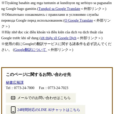
※Tiyaking basahin ang mga tuntunin at kundisyon ng serbisyo sa pagsasalin
ng Google bago gamitin.(
Tungkol sa Google Translate
＜外部リンク＞
)
※Обязательно ознакомьтесь с правилами и условиями службы
перевода Google перед использованием.(
О Google Translate
＜外部リン
ク＞
)
※Hãy nhớ đọc các điều khoản và điều kiện của dịch vụ dịch thuật của
Google trước khi sử dụng.(
iới thiệu về Google Dịch
＜外部リンク＞
)
※使用の前にGoogleの翻訳サービスに関する諸条件を必ず読んでくだ
さい。 (
Google翻訳について
＜外部リンク＞
)
このページに関するお問い合わせ先
秘書広報課
Tel：0773-24-7000
Fax：0773-24-7023
メールでのお問い合わせはこちら
24時間対応のLINE AIチャットはこちら