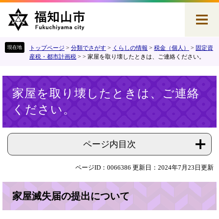
ペ
メ
ー
ニ
ジ
ュ
の
ー
先
を
トップページ
>
分類でさがす
>
くらしの情報
>
税金（個人）
>
固定資
頭
飛
産税・都市計画税
>
>
家屋を取り壊したときは、ご連絡ください。
で
ば
す
し
本
。
て
家屋を取り壊したときは、ご連絡
文
本
ください。
文
へ
ページ内目次
ページID：0066386
更新日：2024年7月23日更新
家屋滅失届の提出について