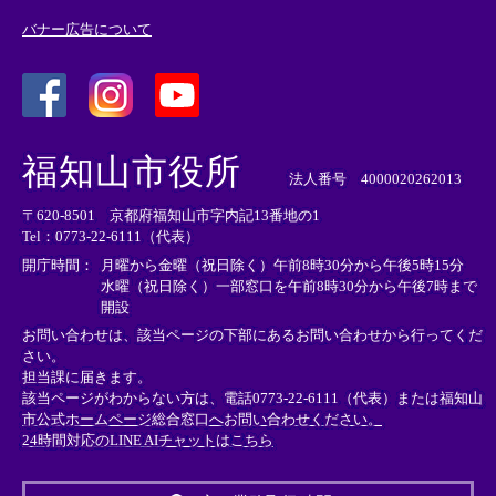
バナー広告について
＜
＜
＜
外
外
外
福知山市役所
部
部
部
法人番号 4000020262013
リ
リ
リ
〒620-8501 京都府福知山市字内記13番地の1
ン
ン
ン
Tel：0773-22-6111（代表）
ク
ク
ク
＞
＞
＞
開庁時間：
月曜から金曜（祝日除く）午前8時30分から午後5時15分
水曜（祝日除く）一部窓口を午前8時30分から午後7時まで
開設
お問い合わせは、該当ページの下部にあるお問い合わせから行ってくだ
さい。
担当課に届きます。
該当ページがわからない方は、電話0773-22-6111（代表）または
福知山
市公式ホームページ総合窓口へお問い合わせください。
24時間対応のLINE AIチャットはこちら
＜
外