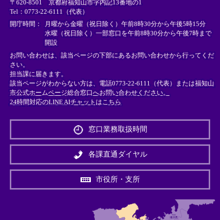
〒620-8501 京都府福知山市字内記13番地の1
ン
ン
ン
Tel：0773-22-6111（代表）
ク
ク
ク
＞
＞
＞
開庁時間：
月曜から金曜（祝日除く）午前8時30分から午後5時15分
水曜（祝日除く）一部窓口を午前8時30分から午後7時まで
開設
お問い合わせは、該当ページの下部にあるお問い合わせから行ってくだ
さい。
担当課に届きます。
該当ページがわからない方は、電話0773-22-6111（代表）または
福知山
市公式ホームページ総合窓口へお問い合わせください。
24時間対応のLINE AIチャットはこちら
＜
外
窓口業務取扱時間
部
リ
ン
各課直通ダイヤル
ク
＞
市役所・支所