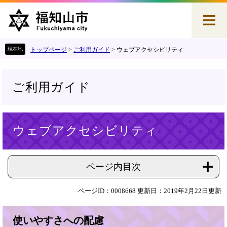
ペ
メ
ー
ニ
ジ
ュ
の
ー
先
を
トップページ
>
ご利用ガイド
>
ウェブアクセシビリティ
頭
飛
で
ば
す
し
ご利用ガイド
。
て
本
文
本
へ
ウェブアクセシビリティ
文
ページ内目次
ページID：0008668
更新日：2019年2月22日更新
使いやすさへの配慮