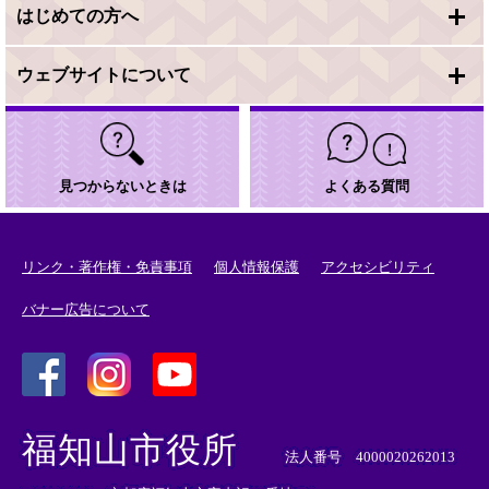
はじめての方へ
ウェブサイトについて
見つからないときは
よくある質問
リンク・著作権・免責事項
個人情報保護
アクセシビリティ
バナー広告について
＜
＜
＜
外
外
外
福知山市役所
部
部
部
法人番号 4000020262013
リ
リ
リ