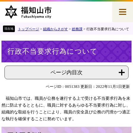
ペ
メ
ー
ニ
ジ
ュ
の
ー
先
を
トップページ
>
組織からさがす
>
総務課
>
行政不当要求行為について
頭
飛
で
ば
本
す
し
行政不当要求行為について
文
。
て
本
文
へ
ページ内目次
ページID：0051383
更新日：2022年11月1日更新
福知山市では、職員が公務を遂行する上で受ける不当要求行為を未
然に防止するとともに、職員に対するあらゆる不当要求行為に対し、
組織的な取組を行うことにより、職員の安全及び公務の円滑かつ適正
な執行を確保することに努めています。