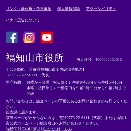
リンク・著作権・免責事項
個人情報保護
アクセシビリティ
バナー広告について
＜
＜
＜
外
外
外
福知山市役所
部
部
部
法人番号 4000020262013
リ
リ
リ
〒620-8501 京都府福知山市字内記13番地の1
ン
ン
ン
Tel：0773-22-6111（代表）
ク
ク
ク
＞
＞
＞
開庁時間：
月曜から金曜（祝日除く）午前8時30分から午後5時15分
水曜（祝日除く）一部窓口を午前8時30分から午後7時まで
開設
お問い合わせは、該当ページの下部にあるお問い合わせから行ってくだ
さい。
担当課に届きます。
該当ページがわからない方は、電話0773-22-6111（代表）または
福知山
市公式ホームページ総合窓口へお問い合わせください。
24時間対応のLINE AIチャットはこちら