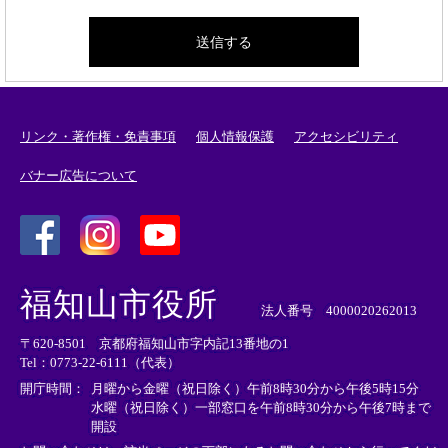
リンク・著作権・免責事項
個人情報保護
アクセシビリティ
バナー広告について
＜
＜
＜
外
外
外
福知山市役所
部
部
部
法人番号 4000020262013
リ
リ
リ
〒620-8501 京都府福知山市字内記13番地の1
ン
ン
ン
Tel：0773-22-6111（代表）
ク
ク
ク
＞
＞
＞
開庁時間：
月曜から金曜（祝日除く）午前8時30分から午後5時15分
水曜（祝日除く）一部窓口を午前8時30分から午後7時まで
開設