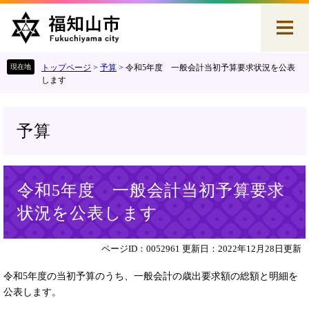
ペ
メ
ー
ニ
ジ
ュ
の
ー
先
を
トップページ
>
予算
>
令和5年度 一般会計当初予算要求状況を公表
頭
飛
します
で
ば
す
し
。
て
予算
本
文
へ
本
令和5年度 一般会計当初予算要求
文
状況を公表します
ページID：0052961
更新日：2022年12月28日更新
令和5年度の当初予算のうち、一般会計の歳出要求額の総額と明細を
公表します。