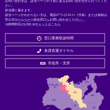
お問い合わせは、該当ページの下部にあるお問い合わせから行ってくだ
さい。
担当課に届きます。
該当ページがわからない方は、電話0773-22-6111（代表）または
福知山
市公式ホームページ総合窓口へお問い合わせください。
24時間対応のLINE AIチャットはこちら
＜
外
窓口業務取扱時間
部
リ
ン
各課直通ダイヤル
ク
＞
市役所・支所