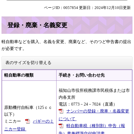
ページID：0057854
更新日：2024年12月10日更新
登録・廃棄・名義変更
軽自動車などを購入、名義を変更、廃棄など、そのつど申告書の提出
が必要です。
表のサイズを切り替える
軽自動車の種類
手続き・お問い合わせ先
福知山市役所税務課市民税係または市
内各支所
電話：0773－24－7024（直通）
原動機付自転車（125ｃｃ
ナンバーの登録・廃車・名義変更
以下）
について
ミニカー
バギーのミ
軽自動車税（種別割）申告（報
ニカー登録
告）書兼標識交付申請書