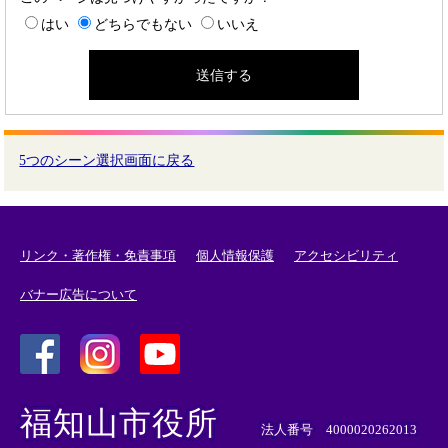
はい
どちらでもない
いいえ
5つのシーン選択画面に戻る
リンク・著作権・免責事項
個人情報保護
アクセシビリティ
バナー広告について
＜
＜
＜
外
外
外
福知山市役所
部
部
部
法人番号 4000020262013
リ
リ
リ