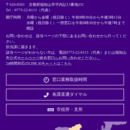
〒620-8501 京都府福知山市字内記13番地の1
ン
ン
ン
Tel：0773-22-6111（代表）
ク
ク
ク
＞
＞
＞
開庁時間：
月曜から金曜（祝日除く）午前8時30分から午後5時15分
水曜（祝日除く）一部窓口を午前8時30分から午後7時まで
開設
お問い合わせは、該当ページの下部にあるお問い合わせから行ってくだ
さい。
担当課に届きます。
該当ページがわからない方は、電話0773-22-6111（代表）または
福知山
市公式ホームページ総合窓口へお問い合わせください。
24時間対応のLINE AIチャットはこちら
＜
外
窓口業務取扱時間
部
リ
ン
各課直通ダイヤル
ク
＞
市役所・支所