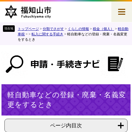
ペ
メ
ー
ニ
ジ
ュ
の
ー
先
を
トップページ
>
分類でさがす
>
くらしの情報
>
税金（個人）
>
軽自動
頭
飛
車税
>
>
転入に関する手続き
>
軽自動車などの登録・廃棄・名義変更
をするとき
で
ば
す
し
。
て
本
文
へ
本
軽自動車などの登録・廃棄・名義変
文
更をするとき
ページ内目次