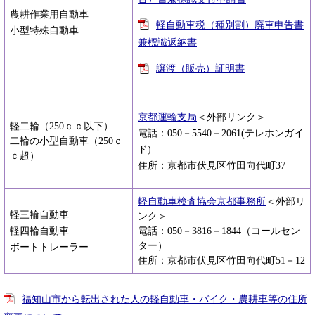
農耕作業用自動車
軽自動車税（種別割）廃車申告書
小型特殊自動車
兼標識返納書
譲渡（販売）証明書
京都運輸支局
＜外部リンク＞
軽二輪（250ｃｃ以下）
電話：050－5540－2061(テレホンガイ
二輪の小型自動車（250ｃ
ド)
ｃ超）
住所：京都市伏見区竹田向代町37
軽自動車検査協会京都事務所
＜外部リ
軽三輪自動車
ンク＞
軽四輪自動車
電話：050－3816－1844（コールセン
ター）
ボートトレーラー
住所：京都市伏見区竹田向代町51－12
福知山市から転出された人の軽自動車・バイク・農耕車等の住所