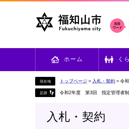
ペ
メ
ー
ニ
ジ
ュ
の
ー
注目
ワード
先
を
頭
飛
で
ば
す
し
ホーム
く
。
て
本
文
へ
トップページ
>
入札・契約
>
令
令和2年度 第3回 指定管理者
入札・契約