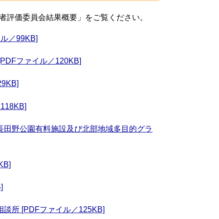
者評価委員会結果概要」をご覧ください。
／99KB]
Fファイル／120KB]
KB]
8KB]
長田野公園有料施設及び北部地域多目的グラ
B]
]
 [PDFファイル／125KB]