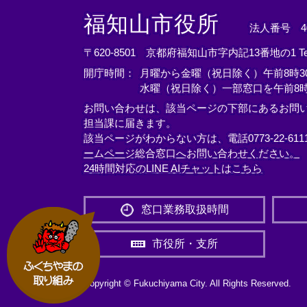
＜
＜
＜
外
外
外
福知山市役所
法人番号 400
部
部
部
リ
リ
リ
〒620-8501 京都府福知山市字内記13番地の1
T
ン
ン
ン
開庁時間：
月曜から金曜（祝日除く）午前8時30
ク
ク
ク
水曜（祝日除く）一部窓口を午前8時
＞
＞
＞
お問い合わせは、該当ページの下部にあるお問
担当課に届きます。
該当ページがわからない方は、電話0773-22-61
ームページ総合窓口へお問い合わせください。
24時間対応のLINE AIチャットはこちら
＜
外
窓口業務取扱時間
部
リ
市役所・支所
ン
ク
＞
Copyright © Fukuchiyama City. All Rights Reserved.