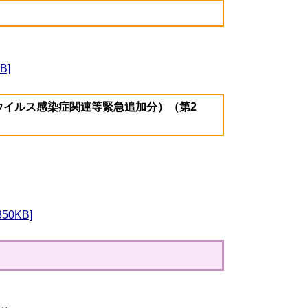
B]
ウイルス感染症関連等緊急追加分）（第2
0KB]