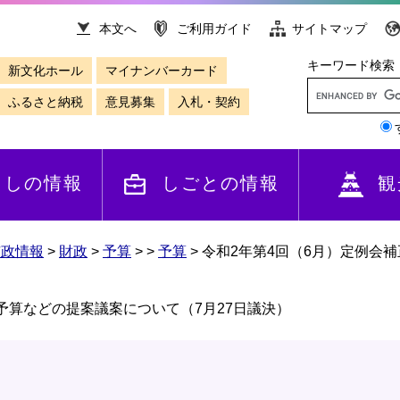
本文へ
ご利用ガイド
サイトマップ
キーワード検索
新文化ホール
マイナンバーカード
ふるさと納税
意見募集
入札・契約
らしの情報
しごとの情報
観
市政情報
>
財政
>
予算
>
>
予算
>
令和2年第4回（6月）定例会
予算などの提案議案について（7月27日議決）