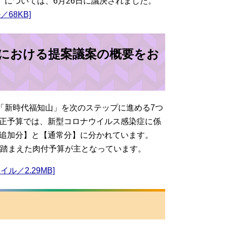
）については、6月26日に議決されました。
68KB]
会における提案議案の概要をお
「新時代福知山」を次のステップに進める7つ
正予算では、新型コロナウイルス感染症に係
追加分】と【通常分】に分かれています。
を踏まえた肉付予算が主となっています。
／2.29MB]