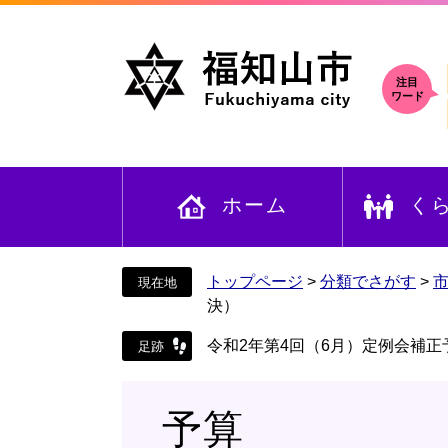
ペ
メ
ー
ニ
ジ
ュ
の
ー
注目
ワード
先
を
頭
飛
で
ば
す
し
ホーム
く
。
て
本
文
へ
トップページ
>
分類でさがす
>
決）
令和2年第4回（6月）定例会補正
予算