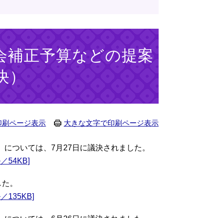
例会補正予算などの提案
決）
印刷ページ表示
大きな文字で印刷ページ表示
）については、7月27日に議決されました。
54KB]
した。
135KB]