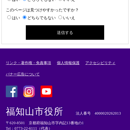
このページは見つけやすかったですか？
はい
どちらでもない
いいえ
リンク・著作権・免責事項
個人情報保護
アクセシビリティ
バナー広告について
＜
＜
＜
外
外
外
福知山市役所
部
部
部
法人番号 4000020262013
リ
リ
リ
〒620-8501 京都府福知山市字内記13番地の1
ン
ン
ン
Tel：0773-22-6111（代表）
ク
ク
ク