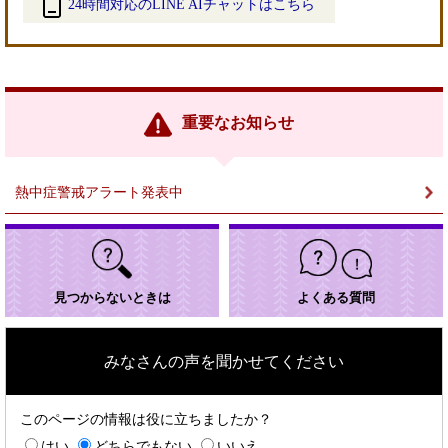
24時間対応のLINE AIチャットはこちら
＜
外
部
リ
ン
重要なお知らせ
ク
＞
熱中症警戒アラート発表中
見つからないときは
よくある質問
みなさんの声を聞かせてください
このページの情報は役に立ちましたか？
はい
どちらでもない
いいえ