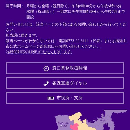
＞
＞
＞
開庁時間：
月曜から金曜（祝日除く）午前8時30分から午後5時15分
水曜（祝日除く）一部窓口を午前8時30分から午後7時まで
開設
お問い合わせは、該当ページの下部にあるお問い合わせから行ってくだ
さい。
担当課に届きます。
該当ページがわからない方は、電話0773-22-6111（代表）または
福知山
市公式ホームページ総合窓口へお問い合わせください。
24時間対応のLINE AIチャットはこちら
＜
外
窓口業務取扱時間
部
リ
ン
各課直通ダイヤル
ク
＞
市役所・支所