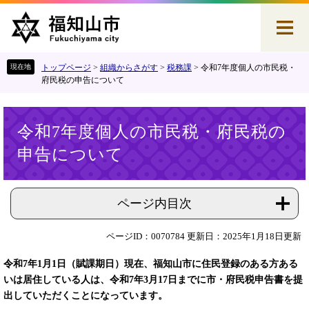
ペ
メ
ー
ニ
ジ
ュ
の
ー
先
を
トップページ
>
組織からさがす
>
税務課
>
令和7年度個人の市民税・
頭
飛
府民税の申告について
で
ば
す
し
本
。
て
令和7年度個人の市民税・府民税の
文
本
申告について
文
へ
ページ内目次
ページID：0070784
更新日：2025年1月18日更新
令和7年1月1日（賦課期日）現在、福知山市に住民登録のある方ある
いは居住している人は、
令和7年3月17日までに市・府民税申告書を提
出していただくことになっています。