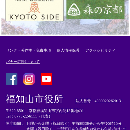
リンク・著作権・免責事項
個人情報保護
アクセシビリティ
バナー広告について
＜
＜
＜
外
外
外
福知山市役所
部
部
部
法人番号 4000020262013
リ
リ
リ
〒620-8501 京都府福知山市字内記13番地の1
ン
ン
ン
Tel：0773-22-6111（代表）
ク
ク
ク
＞
＞
＞
開庁時間：
月曜から金曜（祝日除く）午前8時30分から午後5時15分
水曜（祝日除く）一部窓口を午前8時30分から午後7時まで