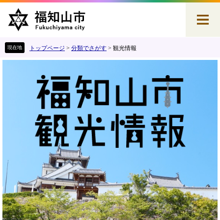
ペ
メ
ー
ニ
ジ
ュ
の
ー
先
を
トップページ
>
分類でさがす
>
観光情報
頭
飛
本
で
ば
文
す
し
。
て
本
文
へ