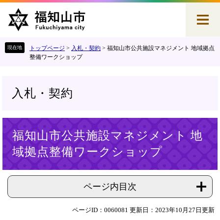
ペ
メ
ー
ニ
ジ
ュ
の
ー
先
を
トップページ
>
入札・契約
>
福知山市公共施設マネジメント 地域拠点
頭
飛
整備ワークショップ
で
ば
す
し
。
て
入札・契約
本
文
へ
本
福知山市公共施設マネジメント 地
文
域拠点整備ワークショップ
ページ内目次
ページID：0060081
更新日：2023年10月27日更新