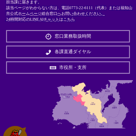
担当課に届きます。
該当ページがわからない方は、電話0773-22-6111（代表）または
福知山
市公式ホームページ総合窓口へお問い合わせください。
24時間対応のLINE AIチャットはこちら
＜
外
窓口業務取扱時間
部
リ
ン
各課直通ダイヤル
ク
＞
市役所・支所