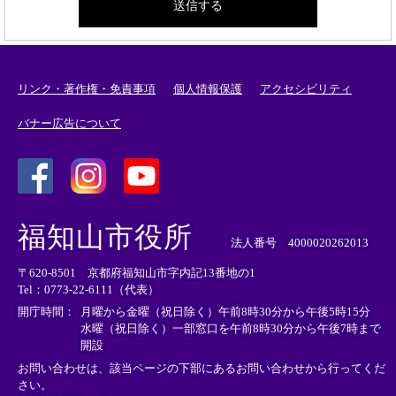
リンク・著作権・免責事項
個人情報保護
アクセシビリティ
バナー広告について
＜
＜
＜
外
外
外
福知山市役所
部
部
部
法人番号 4000020262013
リ
リ
リ
〒620-8501 京都府福知山市字内記13番地の1
ン
ン
ン
Tel：0773-22-6111（代表）
ク
ク
ク
＞
＞
＞
開庁時間：
月曜から金曜（祝日除く）午前8時30分から午後5時15分
水曜（祝日除く）一部窓口を午前8時30分から午後7時まで
開設
お問い合わせは、該当ページの下部にあるお問い合わせから行ってくだ
さい。