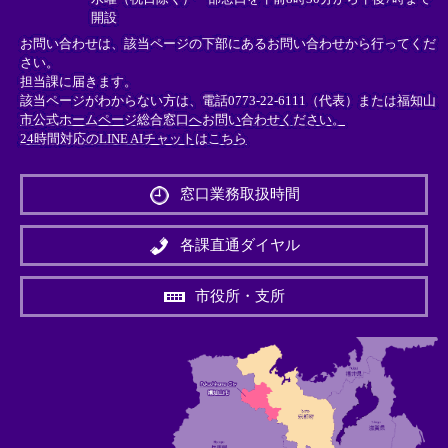
開設
お問い合わせは、該当ページの下部にあるお問い合わせから行ってくだ
さい。
担当課に届きます。
該当ページがわからない方は、電話0773-22-6111（代表）または
福知山
市公式ホームページ総合窓口へお問い合わせください。
24時間対応のLINE AIチャットはこちら
＜
外
窓口業務取扱時間
部
リ
ン
各課直通ダイヤル
ク
＞
市役所・支所