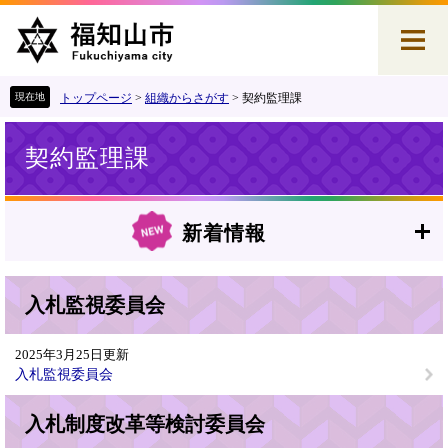
ペ
メ
ー
ニ
ジ
ュ
の
ー
先
を
トップページ
>
組織からさがす
>
契約監理課
頭
飛
本
で
ば
契約監理課
文
す
し
。
て
本
文
新着情報
へ
入札監視委員会
2025年3月25日更新
入札監視委員会
入札制度改革等検討委員会