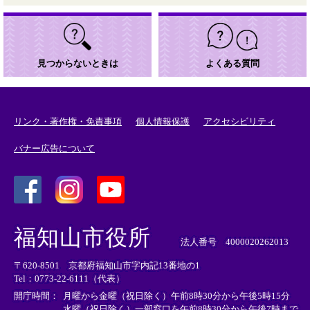
見つからないときは
よくある質問
リンク・著作権・免責事項
個人情報保護
アクセシビリティ
バナー広告について
＜
＜
＜
外
外
外
福知山市役所
部
部
部
法人番号 4000020262013
リ
リ
リ
〒620-8501 京都府福知山市字内記13番地の1
ン
ン
ン
Tel：0773-22-6111（代表）
ク
ク
ク
＞
＞
＞
開庁時間：
月曜から金曜（祝日除く）午前8時30分から午後5時15分
水曜（祝日除く）一部窓口を午前8時30分から午後7時まで