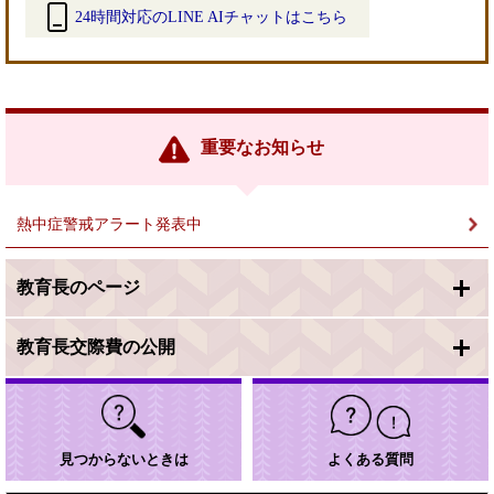
24時間対応のLINE AIチャットはこちら
＜
外
部
リ
ン
重要なお知らせ
ク
＞
熱中症警戒アラート発表中
教育長のページ
教育長交際費の公開
見つからないときは
よくある質問