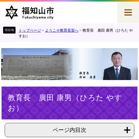
ペ
メ
ー
ニ
ジ
ュ
の
ー
先
を
トップページ
>
ようこそ教育長室へ
>
教育長 廣田 康男（ひろた や
頭
飛
すお）
で
ば
す
し
。
て
本
文
へ
本
教育長 廣田 康男（ひろた やす
文
お）
ページ内目次