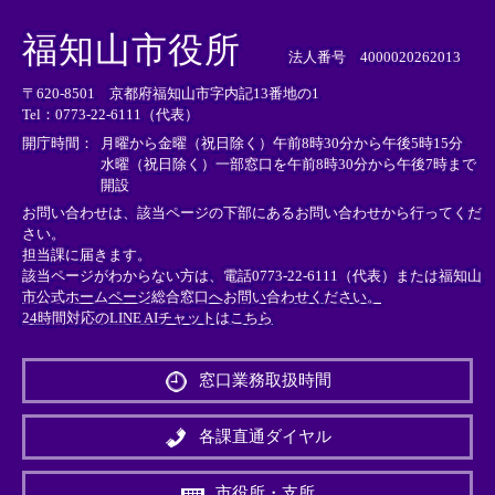
＜
＜
＜
外
外
外
福知山市役所
部
部
部
法人番号 4000020262013
リ
リ
リ
〒620-8501 京都府福知山市字内記13番地の1
ン
ン
ン
Tel：0773-22-6111（代表）
ク
ク
ク
＞
＞
＞
開庁時間：
月曜から金曜（祝日除く）午前8時30分から午後5時15分
水曜（祝日除く）一部窓口を午前8時30分から午後7時まで
開設
お問い合わせは、該当ページの下部にあるお問い合わせから行ってくだ
さい。
担当課に届きます。
該当ページがわからない方は、電話0773-22-6111（代表）または
福知山
市公式ホームページ総合窓口へお問い合わせください。
24時間対応のLINE AIチャットはこちら
＜
外
窓口業務取扱時間
部
リ
ン
各課直通ダイヤル
ク
＞
市役所・支所