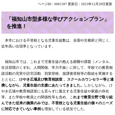
ページID：0061597
更新日：2023年12月28日更新
「福知山市型多様な学びアクションプラン」
を推進！
本市における不登校となる児童生徒数は、全国や京都府と同じく、
近年高い出現率となっています。
福知山市では、これまで児童生徒の抱える困難や課題（メンタル、
生活習慣のくずれ、人間関係、学力不振）に対して、学校での教育相
談活動の充実や訪宅活動、別室登校、放課後登校等の取組を実施する
とともに、
けやき広場及び教育相談室 、スクールカウンセラー等と連
携しながら、児童生徒の支援にあたってきました。
しかしながら、け
やき広場や教育相談室にも至らずに孤立する児童生徒や家庭の存在
等、また学校や教員との関係性等も含め、こ
れまで教育分野で取り組
んできた従来の施策のみでは、不登校となる児童生徒の個々のニーズ
に対応できていない事例
も増加している状況でした。