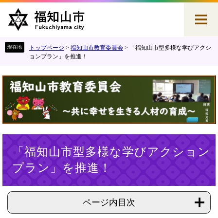
ペ
メ
ー
ニ
ジ
ュ
の
ー
先
を
トップページ
>
福知山市教育委員会
>
「福知山市型多様な学びアクシ
頭
飛
ョンプラン」を推進！
で
ば
す
し
。
て
本
文
へ
本
「福知山市型多様な学びアクション
文
プラン」を推進！
ページ内目次