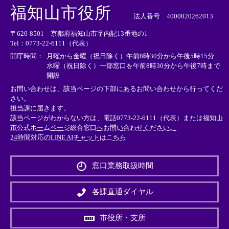
外
外
外
福知山市役所
部
部
部
法人番号 4000020262013
リ
リ
リ
〒620-8501 京都府福知山市字内記13番地の1
ン
ン
ン
Tel：0773-22-6111（代表）
ク
ク
ク
＞
＞
＞
開庁時間：
月曜から金曜（祝日除く）午前8時30分から午後5時15分
水曜（祝日除く）一部窓口を午前8時30分から午後7時まで
開設
お問い合わせは、該当ページの下部にあるお問い合わせから行ってくだ
さい。
担当課に届きます。
該当ページがわからない方は、電話0773-22-6111（代表）または
福知山
市公式ホームページ総合窓口へお問い合わせください。
24時間対応のLINE AIチャットはこちら
＜
外
窓口業務取扱時間
部
リ
ン
各課直通ダイヤル
ク
＞
市役所・支所