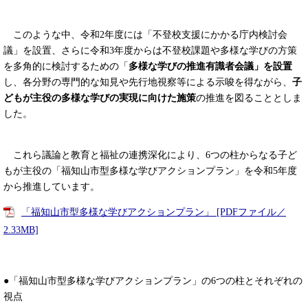
このような中、令和2年度には「不登校支援にかかる庁内検討会
議」を設置、さらに令和3年度からは不登校課題や多様な学びの方策
を多角的に検討するための「
多様な学びの推進有識者会議」を設置
し、各分野の専門的な知見や先行地視察等による示唆を得ながら、
子
どもが主役の多様な学びの実現に向けた施策
の推進を図ることとしま
した。
これら議論と教育と福祉の連携深化により、6つの柱からなる子ど
もが主役の「福知山市型多様な学びアクションプラン」を令和5年度
から推進しています。
「福知山市型多様な学びアクションプラン」 [PDFファイル／
2.33MB]
●「福知山市型多様な学びアクションプラン」の6つの柱とそれぞれの
視点