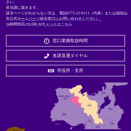
さい。
担当課に届きます。
該当ページがわからない方は、電話0773-22-6111（代表）または
福知山
市公式ホームページ総合窓口へお問い合わせください。
24時間対応のLINE AIチャットはこちら
＜
外
窓口業務取扱時間
部
リ
ン
各課直通ダイヤル
ク
＞
市役所・支所