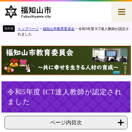
ペ
メ
ー
ニ
ジ
ュ
の
ー
先
を
トップページ
>
福知山市教育委員会
>
令和5年度 ICT達人教師が認定さ
頭
飛
れました
で
ば
す
し
。
て
本
文
へ
本
令和5年度 ICT達人教師が認定され
文
ました
ページ内目次