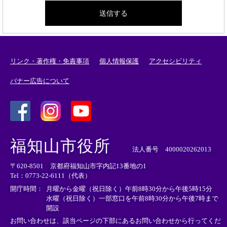
リンク・著作権・免責事項
個人情報保護
アクセシビリティ
バナー広告について
＜
＜
＜
外
外
外
福知山市役所
部
部
部
法人番号 4000020262013
リ
リ
リ
〒620-8501 京都府福知山市字内記13番地の1
ン
ン
ン
Tel：0773-22-6111（代表）
ク
ク
ク
＞
＞
＞
開庁時間：
月曜から金曜（祝日除く）午前8時30分から午後5時15分
水曜（祝日除く）一部窓口を午前8時30分から午後7時まで
開設
お問い合わせは、該当ページの下部にあるお問い合わせから行ってくだ