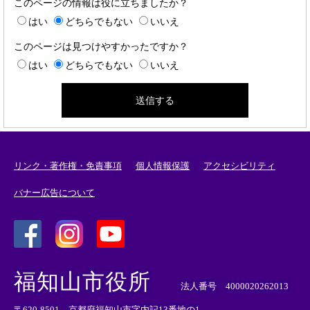
このページの情報は役に立ちましたか？
はい
どちらでもない
いいえ
このページは見つけやすかったですか？
はい
どちらでもない
いいえ
リンク・著作権・免責事項
個人情報保護
アクセシビリティ
バナー広告について
＜
＜
＜
外
外
外
福知山市役所
部
部
部
法人番号 4000020262013
リ
リ
リ
〒620-8501 京都府福知山市字内記13番地の1