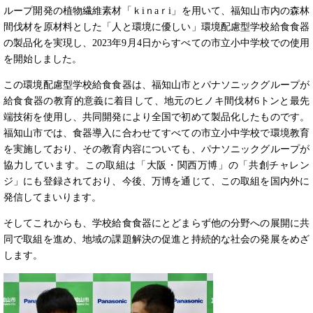
ループ開発の植物繊維素材「ｋiｎaｒi」を用いて、福知山市内の森林
間伐材を原材料とした「人と環境に優しい」環境配慮型学校給食食器
の製品化を実現し、2023年9月4日からすべての市立小中学校での使用
を開始しました。
この環境配慮型学校給食食器は、福知山市とパナソニックグループが
給食食器の教育的意義に着目して、地元のヒノキ間伐材6トンと最先
端技術を使用し、共同開発により全国で初めて製品化したものです。
福知山市では、食器導入に合わせてすべての市立小中学校で環境教育
を実施しており、その教育内容についても、パナソニックグループが
協力しています。この取組は「大阪・関西万博」の「共創チャレン
ジ」にも登録されており、今後、万博を通じて、この取組を国内外に
発信してまいります。
そしてこれからも、学校給食食器にとどまらず他の分野への展開に共
同で取組を進め、地域の課題解決の促進と持続的な社会の発展をめざ
します。