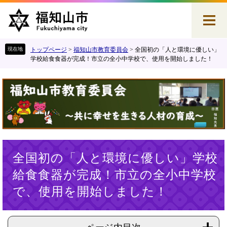
ペ
メ
ー
ニ
ジ
ュ
の
ー
先
を
トップページ
>
福知山市教育委員会
>
全国初の「人と環境に優しい」
頭
飛
学校給食食器が完成！市立の全小中学校で、使用を開始しました！
で
ば
す
し
。
て
本
文
へ
本
全国初の「人と環境に優しい」学校
文
給食食器が完成！市立の全小中学校
で、使用を開始しました！