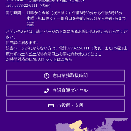
ン
ン
ン
Tel：0773-22-6111（代表）
ク
ク
ク
＞
＞
＞
開庁時間：
月曜から金曜（祝日除く）午前8時30分から午後5時15分
水曜（祝日除く）一部窓口を午前8時30分から午後7時まで
開設
お問い合わせは、該当ページの下部にあるお問い合わせから行ってくだ
さい。
担当課に届きます。
該当ページがわからない方は、電話0773-22-6111（代表）または
福知山
市公式ホームページ総合窓口へお問い合わせください。
24時間対応のLINE AIチャットはこちら
＜
外
窓口業務取扱時間
部
リ
ン
各課直通ダイヤル
ク
＞
市役所・支所