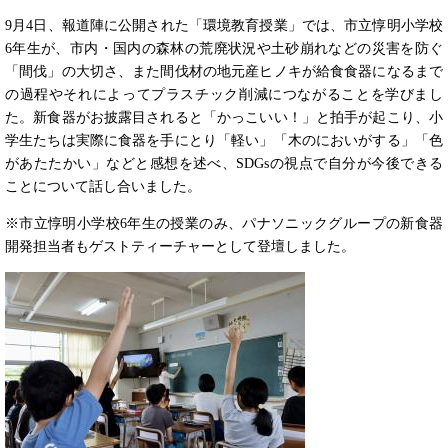
9月4日、報道陣に公開された「環境教育授業」では、市立惇明小学校
6年生が、市内・国内の森林の荒廃状況や土砂崩れなどの災害を防ぐ
「間伐」の大切さ、また間伐材の地元産ヒノキが給食食器になるまで
の過程やそれによってプラスチック削減につながることを学びまし
た。新食器がお披露目されると「かっこいい！」と拍手が起こり、小
学生たちは実際に食器を手にとり「軽い」「木のにおいがする」「色
があたたかい」などと感想を述べ、SDGsの視点で自分が今後できる
ことについて話し合いました。
※市立惇明小学校6年生の授業のみ、パナソニックグループの新食器
開発担当者もゲストティーチャーとして登壇しました。