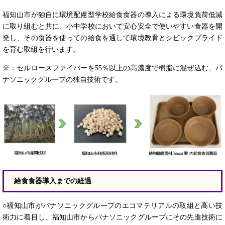
福知山市が独自に環境配慮型学校給食食器の導入による環境負荷低減
に取り組むと共に、小中学校において安心安全で使いやすい食器を開
発し、その食器を使っての給食を通して環境教育とシビックプライド
を育む取組を行います。
※：セルロースファイバーを55％以上の高濃度で樹脂に混ぜ込む、パ
ナソニックグループの独自技術です。
給食食器導入までの経過
○福知山市がパナソニックグループのエコマテリアルの取組と高い技
術力に着目し、福知山市からパナソニックグループにその先進技術に