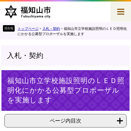
ペ
メ
ー
ニ
ジ
ュ
の
ー
先
を
トップページ
>
入札・契約
>
福知山市立学校施設照明のＬＥＤ照明化
頭
飛
にかかる公募型プロポーザルを実施します
で
ば
す
し
。
て
入札・契約
本
文
へ
本
福知山市立学校施設照明のＬＥＤ照
文
明化にかかる公募型プロポーザル
を実施します
ページ内目次