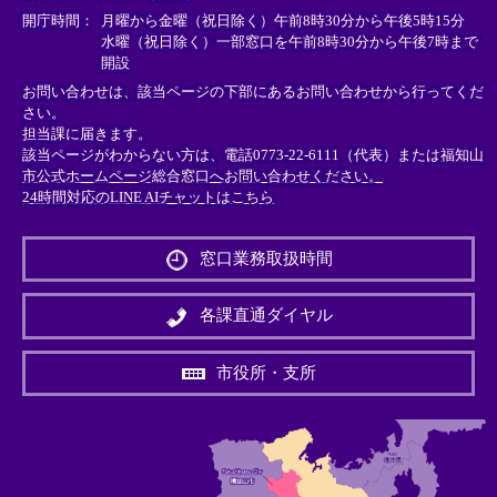
＞
＞
＞
開庁時間：
月曜から金曜（祝日除く）午前8時30分から午後5時15分
水曜（祝日除く）一部窓口を午前8時30分から午後7時まで
開設
お問い合わせは、該当ページの下部にあるお問い合わせから行ってくだ
さい。
担当課に届きます。
該当ページがわからない方は、電話0773-22-6111（代表）または
福知山
市公式ホームページ総合窓口へお問い合わせください。
24時間対応のLINE AIチャットはこちら
＜
外
窓口業務取扱時間
部
リ
ン
各課直通ダイヤル
ク
＞
市役所・支所