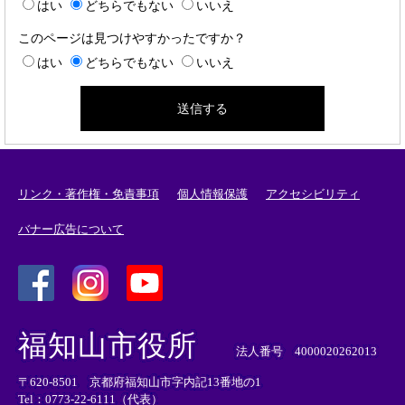
はい
どちらでもない
いいえ
このページは見つけやすかったですか？
はい
どちらでもない
いいえ
リンク・著作権・免責事項
個人情報保護
アクセシビリティ
バナー広告について
＜
＜
＜
外
外
外
福知山市役所
部
部
部
法人番号 4000020262013
リ
リ
リ
〒620-8501 京都府福知山市字内記13番地の1
ン
ン
ン
Tel：0773-22-6111（代表）
ク
ク
ク