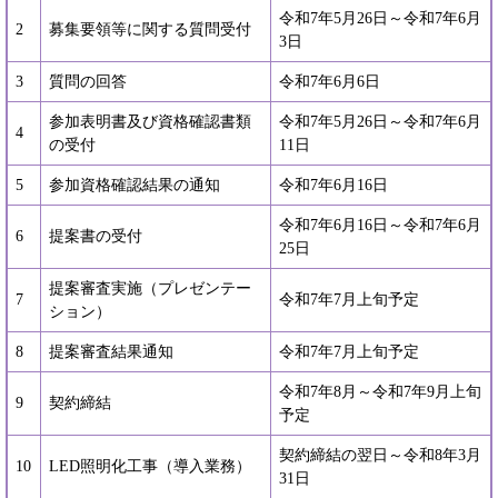
令和7年5月26日～令和7年6月
2
募集要領等に関する質問受付
3日
3
質問の回答
令和7年6月6日
参加表明書及び資格確認書類
令和7年5月26日～令和7年6月
4
の受付
11日
5
参加資格確認結果の通知
令和7年6月16日
令和7年6月16日～令和7年6月
6
提案書の受付
25日
提案審査実施（プレゼンテー
7
令和7年7月上旬予定
ション）
8
提案審査結果通知
令和7年7月上旬予定
令和7年8月～令和7年9月上旬
9
契約締結
予定
契約締結の翌日～令和8年3月
10
LED照明化工事（導入業務）
31日