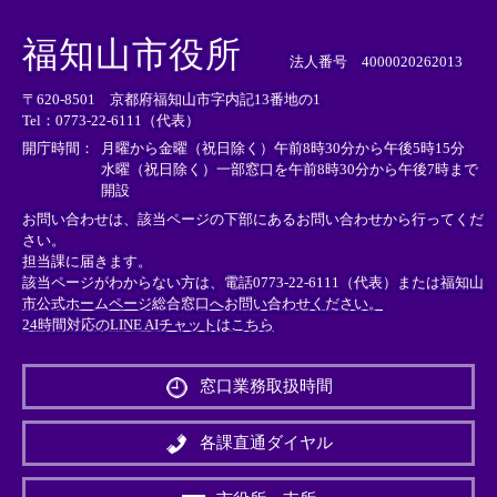
＜
＜
＜
外
外
外
福知山市役所
部
部
部
法人番号 4000020262013
リ
リ
リ
〒620-8501 京都府福知山市字内記13番地の1
ン
ン
ン
Tel：0773-22-6111（代表）
ク
ク
ク
＞
＞
＞
開庁時間：
月曜から金曜（祝日除く）午前8時30分から午後5時15分
水曜（祝日除く）一部窓口を午前8時30分から午後7時まで
開設
お問い合わせは、該当ページの下部にあるお問い合わせから行ってくだ
さい。
担当課に届きます。
該当ページがわからない方は、電話0773-22-6111（代表）または
福知山
市公式ホームページ総合窓口へお問い合わせください。
24時間対応のLINE AIチャットはこちら
＜
外
窓口業務取扱時間
部
リ
ン
各課直通ダイヤル
ク
＞