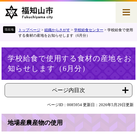
ペ
メ
ー
ニ
ジ
ュ
の
ー
先
を
トップページ
>
組織からさがす
>
学校給食センター
>
学校給食で使用
頭
飛
する食材の産地をお知らせします（6月分）
で
ば
す
し
本
。
て
学校給食で使用する食材の産地をお
文
本
知らせします（6月分）
文
へ
ページ内目次
ページID：0085954
更新日：2026年5月29日更新
地場産農産物の使用