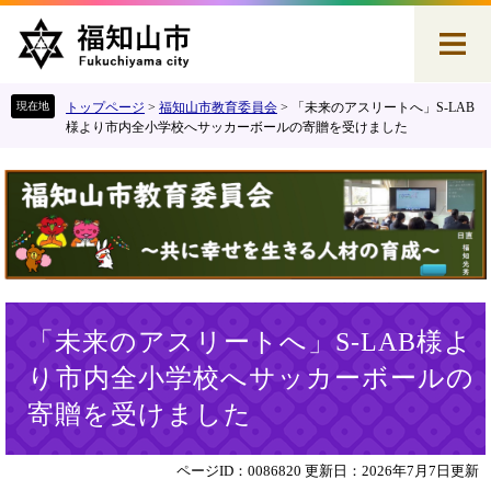
ペ
メ
ー
ニ
ジ
ュ
の
ー
先
を
トップページ
>
福知山市教育委員会
>
「未来のアスリートへ」S-LAB
頭
飛
様より市内全小学校へサッカーボールの寄贈を受けました
で
ば
す
し
。
て
本
文
へ
本
「未来のアスリートへ」S-LAB様よ
文
り市内全小学校へサッカーボールの
寄贈を受けました
ページID：0086820
更新日：2026年7月7日更新