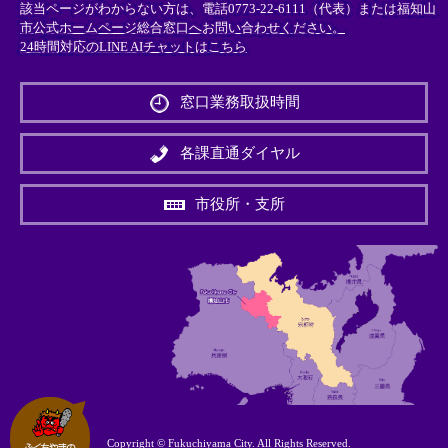
該当ページがわからない方は、電話0773-22-6111（代表）または
福知山
市公式ホームページ総合窓口へお問い合わせください。
24時間対応のLINE AIチャットはこちら
＜
外
窓口業務取扱時間
部
リ
ン
各課直通ダイヤル
ク
＞
市役所・支所
Copyright © Fukuchiyama City. All Rights Reserved.