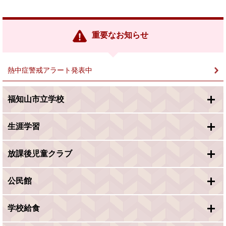
外
部
リ
ン
重要なお知らせ
ク
＞
熱中症警戒アラート発表中
福知山市立学校
生涯学習
放課後児童クラブ
公民館
学校給食