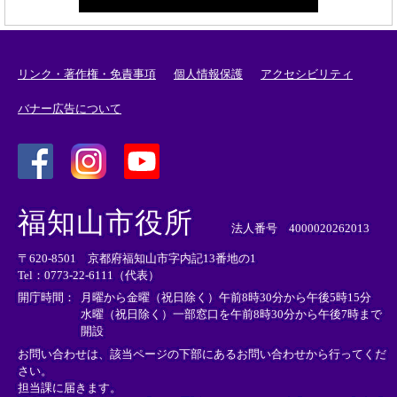
リンク・著作権・免責事項
個人情報保護
アクセシビリティ
バナー広告について
＜
＜
＜
外
外
外
福知山市役所
部
部
部
法人番号 4000020262013
リ
リ
リ
〒620-8501 京都府福知山市字内記13番地の1
ン
ン
ン
Tel：0773-22-6111（代表）
ク
ク
ク
＞
＞
＞
開庁時間：
月曜から金曜（祝日除く）午前8時30分から午後5時15分
水曜（祝日除く）一部窓口を午前8時30分から午後7時まで
開設
お問い合わせは、該当ページの下部にあるお問い合わせから行ってくだ
さい。
担当課に届きます。