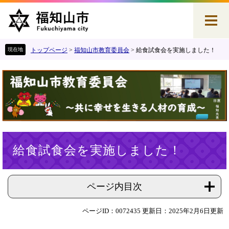
ペ
メ
ー
ニ
ジ
ュ
の
ー
先
を
トップページ
>
福知山市教育委員会
>
給食試食会を実施しました！
頭
飛
で
ば
す
し
。
て
本
文
へ
本
給食試食会を実施しました！
文
ページ内目次
ページID：0072435
更新日：2025年2月6日更新