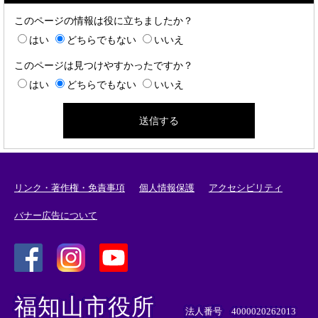
このページの情報は役に立ちましたか？
はい
どちらでもない
いいえ
このページは見つけやすかったですか？
はい
どちらでもない
いいえ
リンク・著作権・免責事項
個人情報保護
アクセシビリティ
バナー広告について
＜
＜
＜
外
外
外
福知山市役所
部
部
部
法人番号 4000020262013