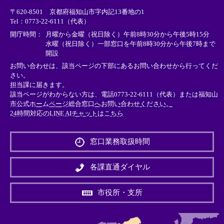
リ
リ
リ
〒620-8501 京都府福知山市字内記13番地の1
ン
ン
ン
Tel：0773-22-6111（代表）
ク
ク
ク
＞
＞
＞
開庁時間：
月曜から金曜（祝日除く）午前8時30分から午後5時15分
水曜（祝日除く）一部窓口を午前8時30分から午後7時まで
開設
お問い合わせは、該当ページの下部にあるお問い合わせから行ってくだ
さい。
担当課に届きます。
該当ページがわからない方は、電話0773-22-6111（代表）または
福知山
市公式ホームページ総合窓口へお問い合わせください。
24時間対応のLINE AIチャットはこちら
＜
外
窓口業務取扱時間
部
リ
ン
各課直通ダイヤル
ク
＞
市役所・支所