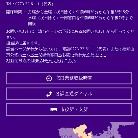
Tel：0773-22-6111（代表）
ク
ク
ク
＞
＞
＞
開庁時間：
月曜から金曜（祝日除く）午前8時30分から午後5時15分
水曜（祝日除く）一部窓口を午前8時30分から午後7時まで
開設
お問い合わせは、該当ページの下部にあるお問い合わせから行ってくだ
さい。
担当課に届きます。
該当ページがわからない方は、電話0773-22-6111（代表）または
福知山
市公式ホームページ総合窓口へお問い合わせください。
24時間対応のLINE AIチャットはこちら
＜
外
窓口業務取扱時間
部
リ
ン
各課直通ダイヤル
ク
＞
市役所・支所