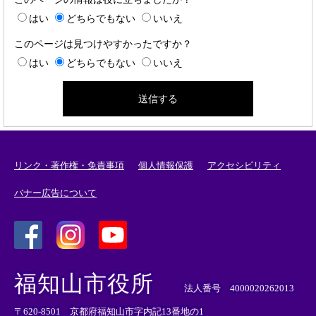
はい
どちらでもない
いいえ
このページは見つけやすかったですか？
はい
どちらでもない
いいえ
リンク・著作権・免責事項
個人情報保護
アクセシビリティ
バナー広告について
＜
＜
＜
外
外
外
福知山市役所
部
部
部
法人番号 4000020262013
リ
リ
リ
〒620-8501 京都府福知山市字内記13番地の1
ン
ン
ン