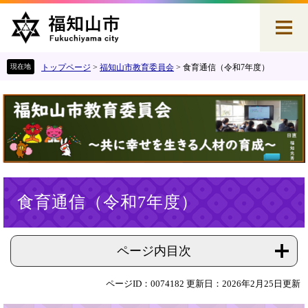
ペ
メ
ー
ニ
ジ
ュ
の
ー
先
を
トップページ
>
福知山市教育委員会
>
食育通信（令和7年度）
頭
飛
で
ば
す
し
。
て
本
文
へ
本
食育通信（令和7年度）
文
ページ内目次
ページID：0074182
更新日：2026年2月25日更新