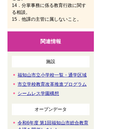
14．分掌事務に係る教育行政に関す
る相談。
15．他課の主管に属しないこと。
関連情報
施設
福知山市立小学校一覧・通学区域
市立学校教育改革推進プログラム
シームレス学園構想
オープンデータ
令和6年度 第1回福知山市総合教育