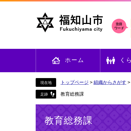
ペ
メ
ー
ニ
ジ
ュ
の
ー
注目
ワード
先
を
頭
飛
で
ば
す
し
ホーム
く
。
て
本
文
へ
トップページ
>
組織からさがす
教育総務課
本
文
教育総務課