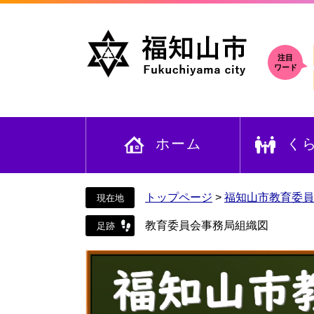
ペ
メ
ー
ニ
ジ
ュ
の
ー
注目
ワード
先
を
頭
飛
で
ば
す
し
ホーム
く
。
て
本
文
へ
トップページ
>
福知山市教育委員
教育委員会事務局組織図