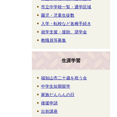
市立中学校一覧・通学区域
園児・児童生徒数
入学・転校など各種手続き
就学支援・援助、奨学金
教職員等募集
生涯学習
福知山市二十歳を祝う会
中学生短期留学
家族だんらんの日
後援申請
出前講座