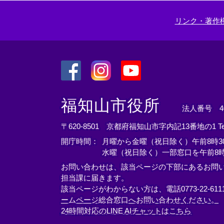
リンク・著作
＜
＜
＜
外
外
外
福知山市役所
法人番号 400
部
部
部
リ
リ
リ
〒620-8501 京都府福知山市字内記13番地の1
T
ン
ン
ン
開庁時間：
月曜から金曜（祝日除く）午前8時30
ク
ク
ク
水曜（祝日除く）一部窓口を午前8時
＞
＞
＞
お問い合わせは、該当ページの下部にあるお問
担当課に届きます。
該当ページがわからない方は、電話0773-22-61
ームページ総合窓口へお問い合わせください。
24時間対応のLINE AIチャットはこちら
＜