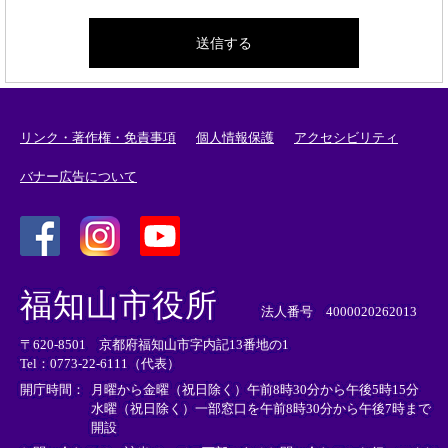
リンク・著作権・免責事項
個人情報保護
アクセシビリティ
バナー広告について
＜
＜
＜
外
外
外
福知山市役所
部
部
部
法人番号 4000020262013
リ
リ
リ
〒620-8501 京都府福知山市字内記13番地の1
ン
ン
ン
Tel：0773-22-6111（代表）
ク
ク
ク
＞
＞
＞
開庁時間：
月曜から金曜（祝日除く）午前8時30分から午後5時15分
水曜（祝日除く）一部窓口を午前8時30分から午後7時まで
開設