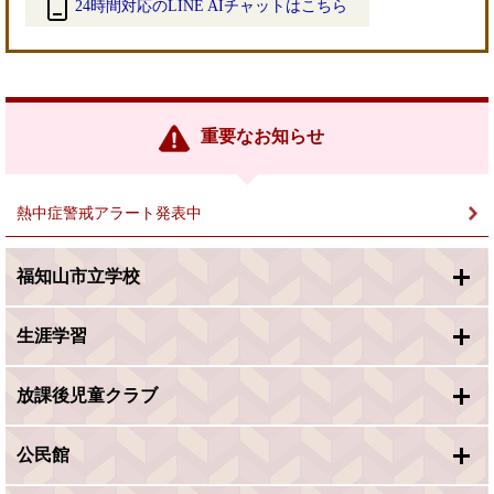
24時間対応のLINE AIチャットはこちら
＜
外
部
リ
ン
重要なお知らせ
ク
＞
熱中症警戒アラート発表中
福知山市立学校
生涯学習
放課後児童クラブ
公民館