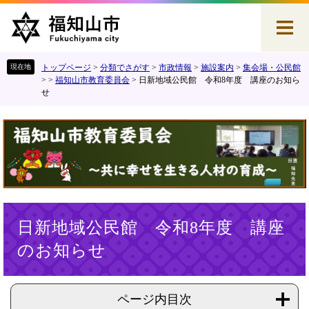
ペ
メ
ー
ニ
ジ
ュ
の
ー
先
を
トップページ
>
分類でさがす
>
市政情報
>
施設案内
>
集会場・公民館
頭
飛
>
>
福知山市教育委員会
>
日新地域公民館 令和8年度 講座のお知ら
せ
で
ば
す
し
。
て
本
文
へ
本
日新地域公民館 令和8年度 講座
文
のお知らせ
ページ内目次