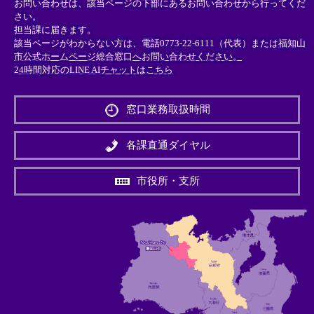
お問い合わせは、該当ページの下部にあるお問い合わせから行ってくだ
さい。
担当課に届きます。
該当ページがわからない方は、電話0773-22-6111（代表）または
福知山
市公式ホームページ総合窓口へお問い合わせください。
24時間対応のLINE AIチャットはこちら
＜
外
窓口業務取扱時間
部
リ
ン
各課直通ダイヤル
ク
＞
市役所・支所