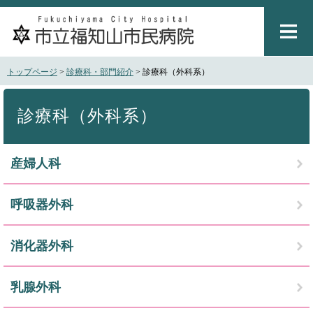
ペ
メ
ー
ニ
ジ
ュ
の
ー
先
を
トップページ
>
診療科・部門紹介
>
診療科（外科系）
頭
飛
で
ば
本
す
し
文
診療科（外科系）
。
て
本
文
産婦人科
へ
呼吸器外科
消化器外科
乳腺外科