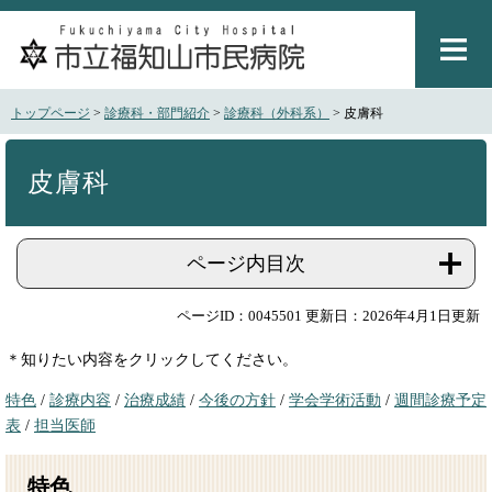
ペ
メ
ー
ニ
ジ
ュ
の
ー
先
を
トップページ
>
診療科・部門紹介
>
診療科（外科系）
>
皮膚科
頭
飛
で
ば
本
す
し
文
皮膚科
。
て
本
文
ページ内目次
へ
ページID：0045501
更新日：2026年4月1日更新
＊知りたい内容をクリックしてください。
特色
/
診療内容
/
治療成績
/
今後の方針
/
学会学術活動
/
週間診療予定
表
/
担当医師
特色