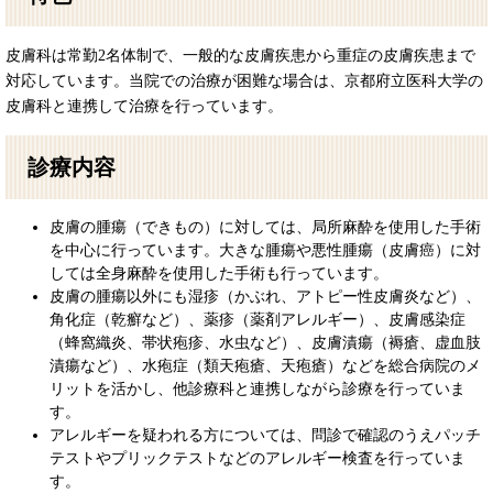
皮膚科は常勤2名体制で、一般的な皮膚疾患から重症の皮膚疾患まで
対応しています。当院での治療が困難な場合は、京都府立医科大学の
皮膚科と連携して治療を行っています。
診療内容
皮膚の腫瘍（できもの）に対しては、局所麻酔を使用した手術
を中心に行っています。大きな腫瘍や悪性腫瘍（皮膚癌）に対
しては全身麻酔を使用した手術も行っています。
皮膚の腫瘍以外にも湿疹（かぶれ、アトピー性皮膚炎など）、
角化症（乾癬など）、薬疹（薬剤アレルギー）、皮膚感染症
（蜂窩織炎、帯状疱疹、水虫など）、皮膚漬瘍（褥瘡、虚血肢
漬瘍など）、水疱症（類天疱瘡、天疱瘡）などを総合病院のメ
リットを活かし、他診療科と連携しながら診療を行っていま
す。
アレルギーを疑われる方については、問診で確認のうえパッチ
テストやプリックテストなどのアレルギー検査を行っていま
す。