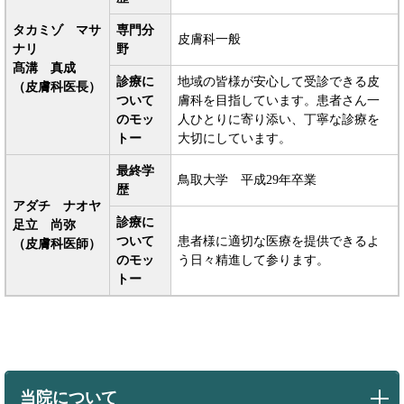
タカミゾ マサ
専門分
皮膚科一般
ナリ
野
髙溝
真成
診療に
地域の皆様が安心して受診できる皮
（皮膚科医長）
ついて
膚科を目指しています。患者さん一
のモッ
人ひとりに寄り添い、丁寧な診療を
トー
大切にしています。
最終学
鳥取大学 平成29年卒業
歴
アダチ ナオヤ
診療に
足立 尚弥
ついて
患者様に適切な医療を提供できるよ
（皮膚科医師）
のモッ
う日々精進して参ります。
トー
当院について