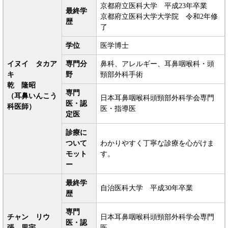
京都府立医科大学 平成23年卒業
最終学
京都府立医科大学大学院 令和2年修
歴
了
学位
医学博士
イヌイ タカア
専門分
鼻科、アレルギー、耳鼻咽喉科・頭
キ
野
頸部外科手術
乾 隆昭
専門
（耳鼻いんこう
日本耳鼻咽喉科頭頸部外科学会専門
医・認
科医師）
医・指導医
定医
診療に
ついて
わかりやすく丁寧な診療を心がけま
モット
す。
ー
最終学
自治医科大学 平成30年卒業
歴
専門
チャン リウ
日本耳鼻咽喉科頭頸部外科学会専門
医・認
張 里宇
医