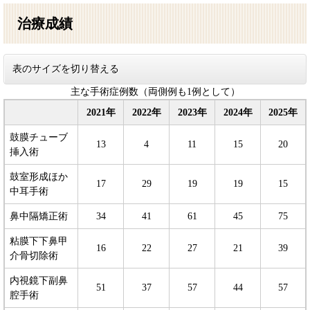
治療成績
表のサイズを切り替える
主な手術症例数（両側例も1例として）
2021年
2022年
2023年
2024年
2025年
鼓膜チューブ
13
4
11
15
20
挿入術
鼓室形成ほか
17
29
19
19
15
中耳手術
鼻中隔矯正術
34
41
61
45
75
粘膜下下鼻甲
16
22
27
21
39
介骨切除術
内視鏡下副鼻
51
37
57
44
57
腔手術