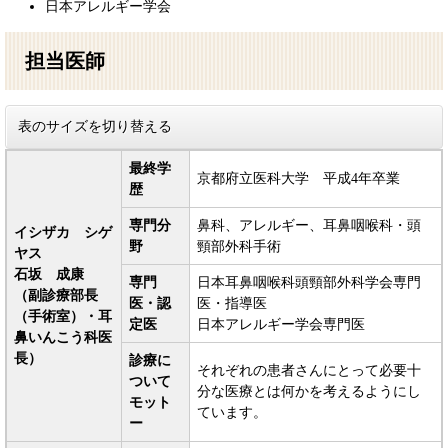
日本アレルギー学会
担当医師
表のサイズを切り替える
最終学
京都府立医科大学 平成4年卒業
歴
専門分
鼻科、アレルギー、耳鼻咽喉科・頭
イシザカ シゲ
野
頸部外科手術
ヤス
石坂 成康
専門
日本耳鼻咽喉科頭頸部外科学会専門
（副診療部長
医・認
医・指導医
（手術室）・耳
定医
日本アレルギー学会専門医
鼻いんこう科医
長）
診療に
それぞれの患者さんにとって必要十
ついて
分な医療とは何かを考えるようにし
モット
ています。
ー