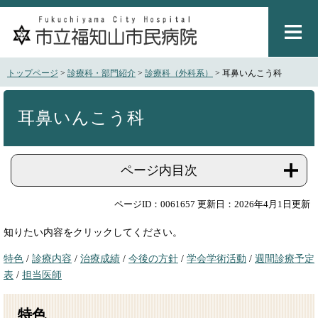
ペ
メ
ー
ニ
ジ
ュ
の
ー
先
を
トップページ
>
診療科・部門紹介
>
診療科（外科系）
>
耳鼻いんこう科
頭
飛
で
ば
本
す
し
文
耳鼻いんこう科
。
て
本
文
ページ内目次
へ
ページID：0061657
更新日：2026年4月1日更新
知りたい内容をクリックしてください。
特色
/
診療内容
/
治療成績
/
今後の方針
/
学会学術活動
/
週間診療予定
表
/
担当医師
特色