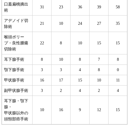
口蓋扁桃摘出
31
23
36
39
58
術
アデノイド切
21
10
24
27
35
除術
喉頭ポリー
プ・良性腫瘍
22
8
10
15
15
切除術
耳下腺手術
8
10
8
7
8
顎下腺手術
3
3
4
8
0
甲状腺手術
16
17
15
10
11
副甲状腺手術
3
2
4
2
4
耳下腺・顎下
腺・
10
16
9
12
15
甲状腺以外の
頭頸部癌手術