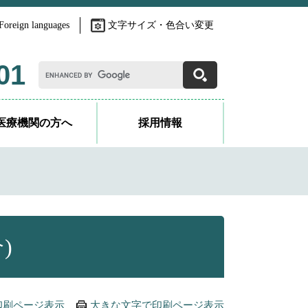
Foreign languages
文字サイズ・色合い変更
G
01
o
o
g
l
医療機関の方へ
採用情報
e
カ
ス
タ
ム
検
索
)
印刷ページ表示
大きな文字で印刷ページ表示