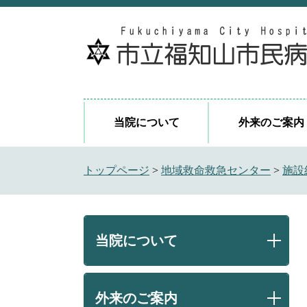
ペ
メ
ー
ニ
ジ
ュ
の
ー
先
を
頭
飛
で
ば
当院について
外来のご案内
す
し
。
て
本
トップページ
>
地域救命救急センター
>
施設
文
へ
当院について
外来のご案内