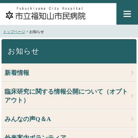
ペ
メ
ー
ニ
ジ
ュ
の
ー
先
を
トップページ
>
お知らせ
頭
飛
で
ば
本
す
し
文
お知らせ
。
て
本
文
新着情報
へ
臨床研究に関する情報公開について（オプト
アウト）
みんなの声Q＆A
外来案内ボランティア