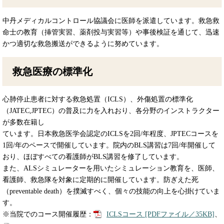
中丹メディカルコントロール協議会に医師を派遣しています。救急救
命士の教育（挿管実習、薬剤投与実習等）や事後検証を通じて、迅速
かつ適切な救急搬送ができるように努めています。
救急医療の標準化
心肺停止患者に対する救急処置（ICLS）、外傷処置の標準化
（JATEC,JPTEC）の普及に力を入れおり、各分野のインストラクター
が多数在籍し
ています。日本救急医学会認定のICLSを2回/年程度、JPTECコースを
1回/年のペースで開催しています。院内のBLS講習は7回/年開催して
おり、ほぼすべての看護師がBLS講習を修了しています。
また、ALSシミュレーターを用いたシミュレーション教育を、医師、
看護師、救急隊を対象に定期的に開催しています。防ぎえた死
（preventable death）を撲滅すべく、個々の技能の向上を心掛けていま
す。
※当院でのコース開催履歴：
ICLSコース [PDFファイル／35KB]
、