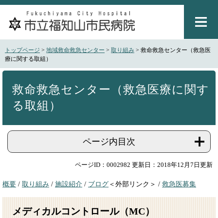
ペ
メ
ー
ニ
ジ
ュ
の
ー
先
を
トップページ
>
地域救命救急センター
>
取り組み
>
救命救急センター（救急医
頭
飛
療に関する取組）
で
ば
本
す
し
文
。
て
救命救急センター（救急医療に関す
本
る取組）
文
へ
ページ内目次
ページID：0002982
更新日：2018年12月7日更新
概要
/
取り組み
/
施設紹介
/
ブログ
＜外部リンク＞
/
救急医募集
メディカルコントロール（MC）