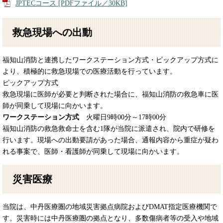
JPTECコース [PDFファイル／30KB]
救急現場への出動
福知山消防と連携したワークステーション方式・ピックアップ方式に
より、積極的に救急現場での医療活動を行っています。
ピックアップ方式
救急現場に医師が必要と判断された場合に、福知山消防の救急車に医
師が同乗して現場に向かいます。
ワークステーション方式
火曜日9時00分～17時00分
福知山消防の救急救命士を含む1隊が当院に派遣され、院内で研修を
行います。現場への出動要請があった場合、通報内容から重症が疑わ
れる事案で、医師・看護師が同乗して現場に向かいます。
災害医療
当院は、中丹医療圏の地域災害拠点病院およびDMAT指定医療機関で
す。災害時には中丹医療圏の拠点となり、多数傷病者等の受入や地域