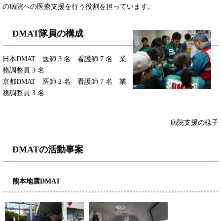
の病院への医療支援を行う役割を担っています。
DMAT隊員の構成
日本DMAT 医師 3 名 看護師 7 名 業
務調整員 3 名
京都DMAT 医師 2 名 看護師 7 名 業
務調整員 3 名
病院支援の様子
DMATの活動事案
熊本地震DMAT