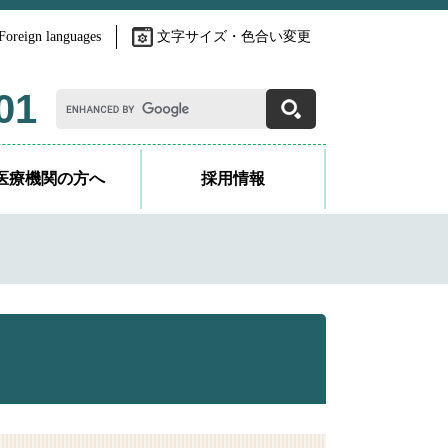
Foreign languages
文字サイズ・色合い変更
G
01
o
o
g
l
医療機関の方へ
採用情報
e
カ
ス
タ
ム
検
索