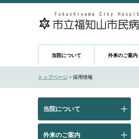
ペ
メ
ー
ニ
ジ
ュ
の
ー
先
を
頭
飛
で
ば
当院について
外来のご案内
す
し
。
て
本
トップページ
>
採用情報
文
へ
当院について
外来のご案内