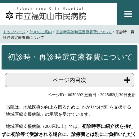
ペ
メ
ー
ニ
ジ
ュ
の
ー
先
を
トップページ
>
外来のご案内
>
初診時再診時選定療養費について
>
初診時・再
頭
飛
診時選定療養費について
で
ば
本
す
し
文
。
て
初診時・再診時選定療養費について
本
文
へ
ページ内目次
ページID：0050892
更新日：2025年9月30日更新
当院は、地域医療の向上を図るために"かかりつけ医"を支援する
「地域医療支援病院」の承認を受けています。
初診時等に紹介状を持た
地域医療支援病院（200床以上）では、
ずに初診等で受診される場合に、診療費とは別にご負担いただく