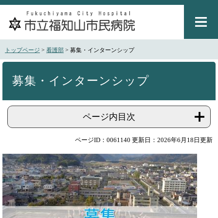
ペ
メ
ー
ニ
ジ
ュ
の
ー
先
を
トップページ
>
看護部
>
募集・インターンシップ
頭
飛
で
ば
本
す
し
文
募集・インターンシップ
。
て
本
文
ページ内目次
へ
ページID：0061140
更新日：2026年6月18日更新