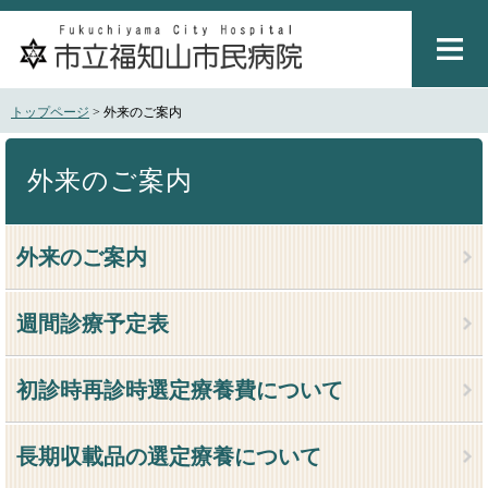
ペ
メ
ー
ニ
ジ
ュ
の
ー
先
を
トップページ
>
外来のご案内
頭
飛
で
ば
本
す
し
文
外来のご案内
。
て
本
文
外来のご案内
へ
週間診療予定表
初診時再診時選定療養費について
長期収載品の選定療養について